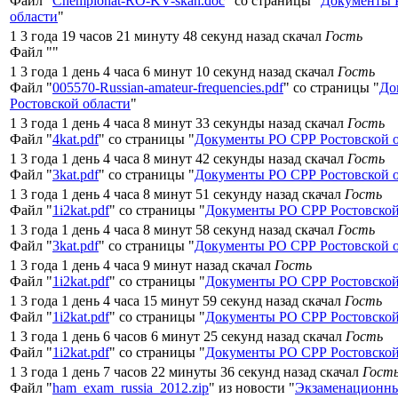
Файл "
Chempionat-RO-KV-skan.doc
" со страницы "
Документы 
области
"
1 3 года 19 часов 21 минуту 48 секунд назад скачал
Гость
Файл "
"
1 3 года 1 день 4 часа 6 минут 10 секунд назад скачал
Гость
Файл "
005570-Russian-amateur-frequencies.pdf
" со страницы "
До
Ростовской области
"
1 3 года 1 день 4 часа 8 минут 33 секунды назад скачал
Гость
Файл "
4kat.pdf
" со страницы "
Документы РО СРР Ростовской 
1 3 года 1 день 4 часа 8 минут 42 секунды назад скачал
Гость
Файл "
3kat.pdf
" со страницы "
Документы РО СРР Ростовской 
1 3 года 1 день 4 часа 8 минут 51 секунду назад скачал
Гость
Файл "
1i2kat.pdf
" со страницы "
Документы РО СРР Ростовской
1 3 года 1 день 4 часа 8 минут 58 секунд назад скачал
Гость
Файл "
3kat.pdf
" со страницы "
Документы РО СРР Ростовской 
1 3 года 1 день 4 часа 9 минут назад скачал
Гость
Файл "
1i2kat.pdf
" со страницы "
Документы РО СРР Ростовской
1 3 года 1 день 4 часа 15 минут 59 секунд назад скачал
Гость
Файл "
1i2kat.pdf
" со страницы "
Документы РО СРР Ростовской
1 3 года 1 день 6 часов 6 минут 25 секунд назад скачал
Гость
Файл "
1i2kat.pdf
" со страницы "
Документы РО СРР Ростовской
1 3 года 1 день 7 часов 22 минуты 36 секунд назад скачал
Гост
Файл "
ham_exam_russia_2012.zip
" из новости "
Экзаменационны