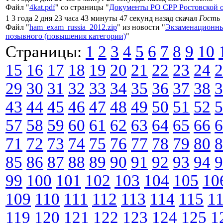
Файл "
4kat.pdf
" со страницы "
Документы РО СРР Ростовской 
1 3 года 2 дня 23 часа 43 минуты 47 секунд назад скачал
Гость
Файл "
ham_exam_russia_2012.zip
" из новости "
Экзаменационны
позывного (повышения категории)
"
Страницы:
1
2
3
4
5
6
7
8
9
10
15
16
17
18
19
20
21
22
23
24
2
29
30
31
32
33
34
35
36
37
38
3
43
44
45
46
47
48
49
50
51
52
5
57
58
59
60
61
62
63
64
65
66
6
71
72
73
74
75
76
77
78
79
80
8
85
86
87
88
89
90
91
92
93
94
9
99
100
101
102
103
104
105
10
109
110
111
112
113
114
115
1
119
120
121
122
123
124
125
1