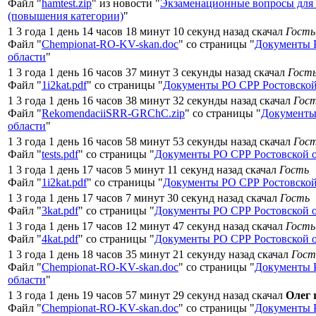
Файл "
hamtest.zip
" из новости "
Экзаменационные вопросы для
(повышения категории)
"
1 3 года 1 день 14 часов 18 минут 10 секунд назад скачал
Гость
Файл "
Chempionat-RO-KV-skan.doc
" со страницы "
Документы 
области
"
1 3 года 1 день 16 часов 37 минут 3 секунды назад скачал
Гост
Файл "
1i2kat.pdf
" со страницы "
Документы РО СРР Ростовской
1 3 года 1 день 16 часов 38 минут 32 секунды назад скачал
Гос
Файл "
RekomendaciiSRR-GRChC.zip
" со страницы "
Документы
области
"
1 3 года 1 день 16 часов 58 минут 53 секунды назад скачал
Гос
Файл "
tests.pdf
" со страницы "
Документы РО СРР Ростовской 
1 3 года 1 день 17 часов 5 минут 11 секунд назад скачал
Гость
Файл "
1i2kat.pdf
" со страницы "
Документы РО СРР Ростовской
1 3 года 1 день 17 часов 7 минут 30 секунд назад скачал
Гость
Файл "
3kat.pdf
" со страницы "
Документы РО СРР Ростовской 
1 3 года 1 день 17 часов 12 минут 47 секунд назад скачал
Гость
Файл "
4kat.pdf
" со страницы "
Документы РО СРР Ростовской 
1 3 года 1 день 18 часов 35 минут 21 секунду назад скачал
Гост
Файл "
Chempionat-RO-KV-skan.doc
" со страницы "
Документы 
области
"
1 3 года 1 день 19 часов 57 минут 29 секунд назад скачал
Олег 
Файл "
Chempionat-RO-KV-skan.doc
" со страницы "
Документы 