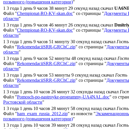
позывного (повышения категории)
"
1 3 года 1 день 9 часов 38 минут 29 секунд назад скачал
UA6N
Файл "
Chempionat-RO-KV-skan.doc
" со страницы "
Документы 
области
"
1 3 года 1 день 9 часов 46 минут 26 секунд назад скачал
Dmitri
Файл "
Chempionat-RO-KV-skan.doc
" со страницы "
Документы 
области
"
1 3 года 1 день 9 часов 51 минуту 30 секунд назад скачал
Гость
Файл "
RekomendaciiSRR-GRChC.zip
" со страницы "
Документы
области
"
1 3 года 1 день 9 часов 52 минуты 48 секунд назад скачал
Гост
Файл "
RekomendaciiSRR-GRChC.zip
" со страницы "
Документы
области
"
1 3 года 1 день 9 часов 53 минуты 9 секунд назад скачал
Гость
Файл "
RekomendaciiSRR-GRChC.zip
" со страницы "
Документы
области
"
1 3 года 1 день 10 часов 26 минут 32 секунды назад скачал
Гос
Файл "
Pomosch-po-nastroyke-programmy-UA4NAL.doc
" со стра
Ростовской области
"
1 3 года 1 день 10 часов 28 минут 58 секунд назад скачал
Гость
Файл "
ham_exam_russia_2012.zip
" из новости "
Экзаменационны
позывного (повышения категории)
"
1 3 года 1 день 10 часов 39 минут 28 секунд назад скачал
Гость