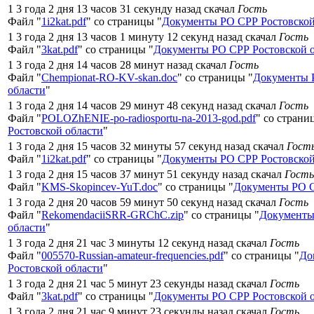
1 3 года 2 дня 13 часов 31 секунду назад скачал
Гость
Файл "
1i2kat.pdf
" со страницы "
Документы РО СРР Ростовской
1 3 года 2 дня 13 часов 1 минуту 12 секунд назад скачал
Гость
Файл "
3kat.pdf
" со страницы "
Документы РО СРР Ростовской 
1 3 года 2 дня 14 часов 28 минут назад скачал
Гость
Файл "
Chempionat-RO-KV-skan.doc
" со страницы "
Документы 
области
"
1 3 года 2 дня 14 часов 29 минут 48 секунд назад скачал
Гость
Файл "
POLOZhENIE-po-radiosportu-na-2013-god.pdf
" со страни
Ростовской области
"
1 3 года 2 дня 15 часов 32 минуты 57 секунд назад скачал
Гост
Файл "
1i2kat.pdf
" со страницы "
Документы РО СРР Ростовской
1 3 года 2 дня 15 часов 37 минут 51 секунду назад скачал
Гость
Файл "
KMS-Skopincev-YuT.doc
" со страницы "
Документы РО С
1 3 года 2 дня 20 часов 59 минут 50 секунд назад скачал
Гость
Файл "
RekomendaciiSRR-GRChC.zip
" со страницы "
Документы
области
"
1 3 года 2 дня 21 час 3 минуты 12 секунд назад скачал
Гость
Файл "
005570-Russian-amateur-frequencies.pdf
" со страницы "
До
Ростовской области
"
1 3 года 2 дня 21 час 5 минут 23 секунды назад скачал
Гость
Файл "
3kat.pdf
" со страницы "
Документы РО СРР Ростовской 
1 3 года 2 дня 21 час 9 минут 23 секунды назад скачал
Гость