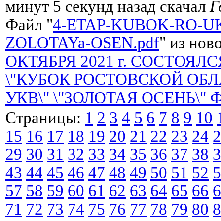
минут 5 секунд назад скачал
Г
Файл "
4-ETAP-KUBOK-RO-UK
ZOLOTAYa-OSEN.pdf
" из нов
ОКТЯБРЯ 2021 г. СОСТОЯЛС
\"КУБОК РОСТОВСКОЙ ОБЛ
УКВ\" \"ЗОЛОТАЯ ОСЕНЬ\" 
Страницы:
1
2
3
4
5
6
7
8
9
10
15
16
17
18
19
20
21
22
23
24
2
29
30
31
32
33
34
35
36
37
38
3
43
44
45
46
47
48
49
50
51
52
5
57
58
59
60
61
62
63
64
65
66
6
71
72
73
74
75
76
77
78
79
80
8