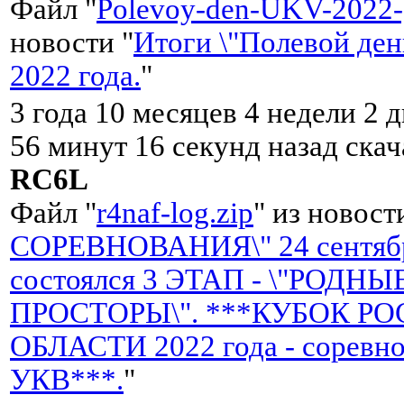
Файл "
Polevoy-den-UKV-2022-
новости "
Итоги \"Полевой де
2022 года.
"
3 года 10 месяцев 4 недели 2 д
56 минут 16 секунд назад ска
RC6L
Файл "
r4naf-log.zip
" из новост
СОРЕВНОВАНИЯ\" 24 сентябр
состоялся 3 ЭТАП - \"РОДНЫ
ПРОСТОРЫ\". ***КУБОК Р
ОБЛАСТИ 2022 года - соревно
УКВ***.
"