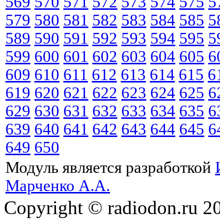
569
570
571
572
573
574
575
5
579
580
581
582
583
584
585
5
589
590
591
592
593
594
595
5
599
600
601
602
603
604
605
6
609
610
611
612
613
614
615
6
619
620
621
622
623
624
625
6
629
630
631
632
633
634
635
6
639
640
641
642
643
644
645
6
649
650
Модуль является разработкой
Марченко А.А.
Copyright © radiodon.ru 2