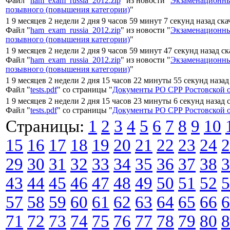
Файл "
ham_exam_russia_2012.zip
" из новости "
Экзаменационны
позывного (повышения категории)
"
1 9 месяцев 2 недели 2 дня 9 часов 59 минут 7 секунд назад ск
Файл "
ham_exam_russia_2012.zip
" из новости "
Экзаменационны
позывного (повышения категории)
"
1 9 месяцев 2 недели 2 дня 9 часов 59 минут 47 секунд назад с
Файл "
ham_exam_russia_2012.zip
" из новости "
Экзаменационны
позывного (повышения категории)
"
1 9 месяцев 2 недели 2 дня 15 часов 22 минуты 55 секунд назад
Файл "
tests.pdf
" со страницы "
Документы РО СРР Ростовской 
1 9 месяцев 2 недели 2 дня 15 часов 23 минуты 6 секунд назад 
Файл "
tests.pdf
" со страницы "
Документы РО СРР Ростовской 
Страницы:
1
2
3
4
5
6
7
8
9
10
15
16
17
18
19
20
21
22
23
24
2
29
30
31
32
33
34
35
36
37
38
3
43
44
45
46
47
48
49
50
51
52
5
57
58
59
60
61
62
63
64
65
66
6
71
72
73
74
75
76
77
78
79
80
8