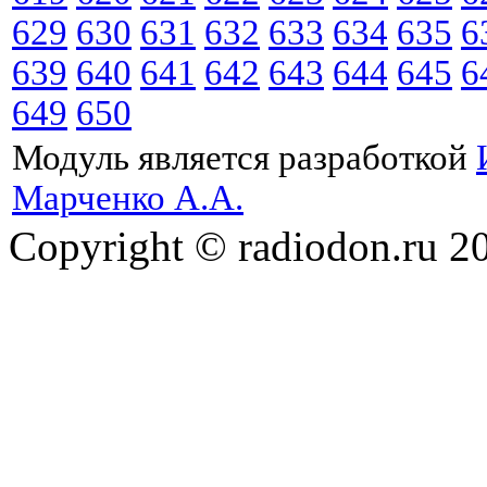
629
630
631
632
633
634
635
6
639
640
641
642
643
644
645
6
649
650
Модуль является разработкой
Марченко А.А.
Copyright © radiodon.ru 2