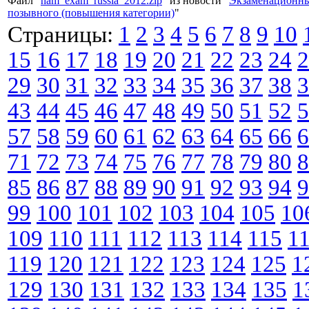
Файл "
ham_exam_russia_2012.zip
" из новости "
Экзаменационны
позывного (повышения категории)
"
Страницы:
1
2
3
4
5
6
7
8
9
10
15
16
17
18
19
20
21
22
23
24
2
29
30
31
32
33
34
35
36
37
38
3
43
44
45
46
47
48
49
50
51
52
5
57
58
59
60
61
62
63
64
65
66
6
71
72
73
74
75
76
77
78
79
80
8
85
86
87
88
89
90
91
92
93
94
9
99
100
101
102
103
104
105
10
109
110
111
112
113
114
115
1
119
120
121
122
123
124
125
1
129
130
131
132
133
134
135
1