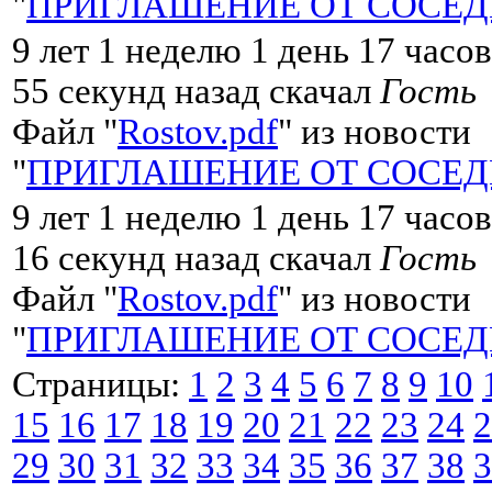
"
ПРИГЛАШЕНИЕ ОТ СОСЕД
9 лет 1 неделю 1 день 17 часо
55 секунд назад скачал
Гость
Файл "
Rostov.pdf
" из новости
"
ПРИГЛАШЕНИЕ ОТ СОСЕД
9 лет 1 неделю 1 день 17 часо
16 секунд назад скачал
Гость
Файл "
Rostov.pdf
" из новости
"
ПРИГЛАШЕНИЕ ОТ СОСЕД
Страницы:
1
2
3
4
5
6
7
8
9
10
15
16
17
18
19
20
21
22
23
24
2
29
30
31
32
33
34
35
36
37
38
3