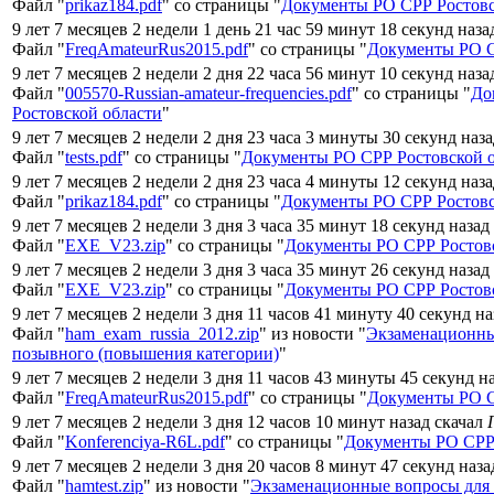
Файл "
prikaz184.pdf
" со страницы "
Документы РО СРР Ростовс
9 лет 7 месяцев 2 недели 1 день 21 час 59 минут 18 секунд наза
Файл "
FreqAmateurRus2015.pdf
" со страницы "
Документы РО С
9 лет 7 месяцев 2 недели 2 дня 22 часа 56 минут 10 секунд наза
Файл "
005570-Russian-amateur-frequencies.pdf
" со страницы "
До
Ростовской области
"
9 лет 7 месяцев 2 недели 2 дня 23 часа 3 минуты 30 секунд наз
Файл "
tests.pdf
" со страницы "
Документы РО СРР Ростовской 
9 лет 7 месяцев 2 недели 2 дня 23 часа 4 минуты 12 секунд наз
Файл "
prikaz184.pdf
" со страницы "
Документы РО СРР Ростовс
9 лет 7 месяцев 2 недели 3 дня 3 часа 35 минут 18 секунд назад
Файл "
EXE_V23.zip
" со страницы "
Документы РО СРР Ростовс
9 лет 7 месяцев 2 недели 3 дня 3 часа 35 минут 26 секунд назад
Файл "
EXE_V23.zip
" со страницы "
Документы РО СРР Ростовс
9 лет 7 месяцев 2 недели 3 дня 11 часов 41 минуту 40 секунд н
Файл "
ham_exam_russia_2012.zip
" из новости "
Экзаменационны
позывного (повышения категории)
"
9 лет 7 месяцев 2 недели 3 дня 11 часов 43 минуты 45 секунд н
Файл "
FreqAmateurRus2015.pdf
" со страницы "
Документы РО С
9 лет 7 месяцев 2 недели 3 дня 12 часов 10 минут назад скачал
Файл "
Konferenciya-R6L.pdf
" со страницы "
Документы РО СРР 
9 лет 7 месяцев 2 недели 3 дня 20 часов 8 минут 47 секунд наз
Файл "
hamtest.zip
" из новости "
Экзаменационные вопросы для