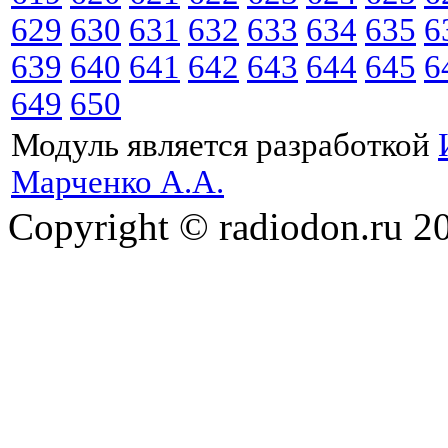
629
630
631
632
633
634
635
6
639
640
641
642
643
644
645
6
649
650
Модуль является разработкой
Марченко А.А.
Copyright © radiodon.ru 2