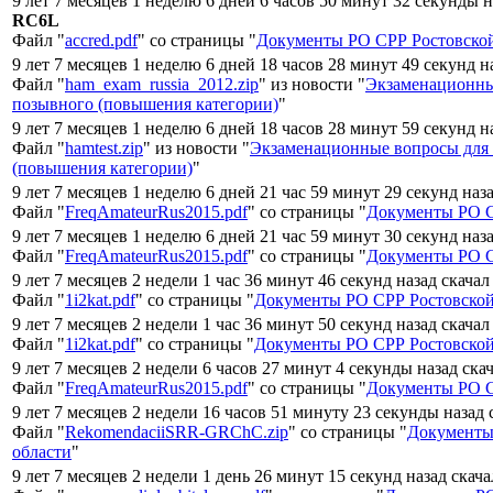
9 лет 7 месяцев 1 неделю 6 дней 6 часов 50 минут 32 секунды 
RC6L
Файл "
accred.pdf
" со страницы "
Документы РО СРР Ростовской
9 лет 7 месяцев 1 неделю 6 дней 18 часов 28 минут 49 секунд н
Файл "
ham_exam_russia_2012.zip
" из новости "
Экзаменационны
позывного (повышения категории)
"
9 лет 7 месяцев 1 неделю 6 дней 18 часов 28 минут 59 секунд н
Файл "
hamtest.zip
" из новости "
Экзаменационные вопросы для
(повышения категории)
"
9 лет 7 месяцев 1 неделю 6 дней 21 час 59 минут 29 секунд наз
Файл "
FreqAmateurRus2015.pdf
" со страницы "
Документы РО С
9 лет 7 месяцев 1 неделю 6 дней 21 час 59 минут 30 секунд наз
Файл "
FreqAmateurRus2015.pdf
" со страницы "
Документы РО С
9 лет 7 месяцев 2 недели 1 час 36 минут 46 секунд назад скача
Файл "
1i2kat.pdf
" со страницы "
Документы РО СРР Ростовской
9 лет 7 месяцев 2 недели 1 час 36 минут 50 секунд назад скача
Файл "
1i2kat.pdf
" со страницы "
Документы РО СРР Ростовской
9 лет 7 месяцев 2 недели 6 часов 27 минут 4 секунды назад ска
Файл "
FreqAmateurRus2015.pdf
" со страницы "
Документы РО С
9 лет 7 месяцев 2 недели 16 часов 51 минуту 23 секунды назад
Файл "
RekomendaciiSRR-GRChC.zip
" со страницы "
Документы
области
"
9 лет 7 месяцев 2 недели 1 день 26 минут 15 секунд назад скач