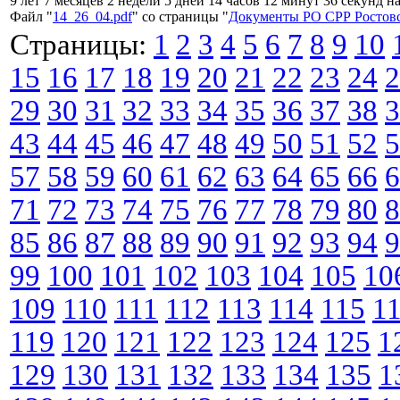
9 лет 7 месяцев 2 недели 5 дней 14 часов 12 минут 36 секунд н
Файл "
14_26_04.pdf
" со страницы "
Документы РО СРР Ростовс
Страницы:
1
2
3
4
5
6
7
8
9
10
15
16
17
18
19
20
21
22
23
24
2
29
30
31
32
33
34
35
36
37
38
3
43
44
45
46
47
48
49
50
51
52
5
57
58
59
60
61
62
63
64
65
66
6
71
72
73
74
75
76
77
78
79
80
8
85
86
87
88
89
90
91
92
93
94
9
99
100
101
102
103
104
105
10
109
110
111
112
113
114
115
1
119
120
121
122
123
124
125
1
129
130
131
132
133
134
135
1