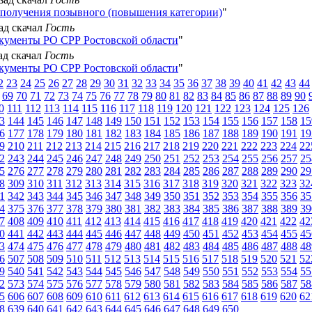
получения позывного (повышения категории)
"
зад скачал
Гость
кументы РО СРР Ростовской области
"
зад скачал
Гость
кументы РО СРР Ростовской области
"
2
23
24
25
26
27
28
29
30
31
32
33
34
35
36
37
38
39
40
41
42
43
44
69
70
71
72
73
74
75
76
77
78
79
80
81
82
83
84
85
86
87
88
89
90
0
111
112
113
114
115
116
117
118
119
120
121
122
123
124
125
126
3
144
145
146
147
148
149
150
151
152
153
154
155
156
157
158
15
6
177
178
179
180
181
182
183
184
185
186
187
188
189
190
191
19
9
210
211
212
213
214
215
216
217
218
219
220
221
222
223
224
22
2
243
244
245
246
247
248
249
250
251
252
253
254
255
256
257
25
5
276
277
278
279
280
281
282
283
284
285
286
287
288
289
290
29
8
309
310
311
312
313
314
315
316
317
318
319
320
321
322
323
32
1
342
343
344
345
346
347
348
349
350
351
352
353
354
355
356
35
4
375
376
377
378
379
380
381
382
383
384
385
386
387
388
389
39
7
408
409
410
411
412
413
414
415
416
417
418
419
420
421
422
42
0
441
442
443
444
445
446
447
448
449
450
451
452
453
454
455
45
3
474
475
476
477
478
479
480
481
482
483
484
485
486
487
488
48
6
507
508
509
510
511
512
513
514
515
516
517
518
519
520
521
52
9
540
541
542
543
544
545
546
547
548
549
550
551
552
553
554
55
2
573
574
575
576
577
578
579
580
581
582
583
584
585
586
587
58
5
606
607
608
609
610
611
612
613
614
615
616
617
618
619
620
62
8
639
640
641
642
643
644
645
646
647
648
649
650