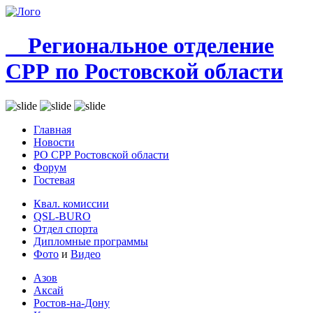
Региональное отделение
СРР по Ростовской области
Главная
Новости
РО СРР Ростовской области
Форум
Гостевая
Квал. комиссии
QSL-BURO
Отдел спорта
Дипломные программы
Фото
и
Видео
Азов
Аксай
Ростов-на-Дону