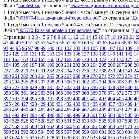
Файл "
hamtest.zip
" из новости "
Экзаменационные вопросы для 
1 1 год 9 месяцев 1 неделю 5 дней 4 часа 5 минут 10 секунд на
Файл "
005570-Russian-amateur-frequencies.pdf
" со страницы "
До
1 1 год 9 месяцев 1 неделю 5 дней 4 часа 5 минут 11 секунд на
Файл "
005570-Russian-amateur-frequencies.pdf
" со страницы "
До
Страницы:
1
2
3
4
5
6
7
8
9
10
11
12
13
14
15
16
17
18
19
20
21
2
47
48
49
50
51
52
53
54
55
56
57
58
59
60
61
62
63
64
65
66
67
68
93
94
95
96
97
98
99
100
101
102
103
104
105
106
107
108
109
11
128
129
130
131
132
133
134
135
136
137
138
139
140
141
142
14
161
162
163
164
165
166
167
168
169
170
171
172
173
174
175
17
194
195
196
197
198
199
200
201
202
203
204
205
206
207
208
20
227
228
229
230
231
232
233
234
235
236
237
238
239
240
241
24
260
261
262
263
264
265
266
267
268
269
270
271
272
273
274
27
293
294
295
296
297
298
299
300
301
302
303
304
305
306
307
30
326
327
328
329
330
331
332
333
334
335
336
337
338
339
340
34
359
360
361
362
363
364
365
366
367
368
369
370
371
372
373
37
392
393
394
395
396
397
398
399
400
401
402
403
404
405
406
40
425
426
427
428
429
430
431
432
433
434
435
436
437
438
439
44
458
459
460
461
462
463
464
465
466
467
468
469
470
471
472
47
491
492
493
494
495
496
497
498
499
500
501
502
503
504
505
50
524
525
526
527
528
529
530
531
532
533
534
535
536
537
538
53
557
558
559
560
561
562
563
564
565
566
567
568
569
570
571
57
590
591
592
593
594
595
596
597
598
599
600
601
602
603
604
60
623
624
625
626
627
628
629
630
631
632
633
634
635
636
637
63