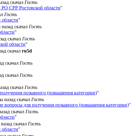
назад скачал
Гость
 РО СРР Ростовской области
"
ал
Гость
 области
"
ы назад скачал
Гость
области
"
азад скачал
Гость
кой области
"
азад скачал
ru5d
зад скачал
Гость
зад скачал
Гость
назад скачал
Гость
получения позывного (повышения категории)
"
ды назад скачал
Гость
е вопросы для получения позывного (повышения категории)
"
назад скачал
Гость
области
"
 назад скачал
Гость
 области
"
азад скачал
Гость