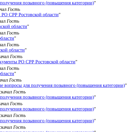
получения позывного (повышения категории)
"
ачал
Гость
 РО СРР Ростовской области
"
ачал
Гость
ской области
"
ачал
Гость
области
"
ачал
Гость
кой области
"
качал
Гость
кументы РО СРР Ростовской области
"
ачал
Гость
области
"
качал
Гость
е вопросы для получения позывного (повышения категории)
"
 скачал
Гость
получения позывного (повышения категории)
"
качал
Гость
получения позывного (повышения категории)
"
 скачал
Гость
получения позывного (повышения категории)
"
 скачал
Гость