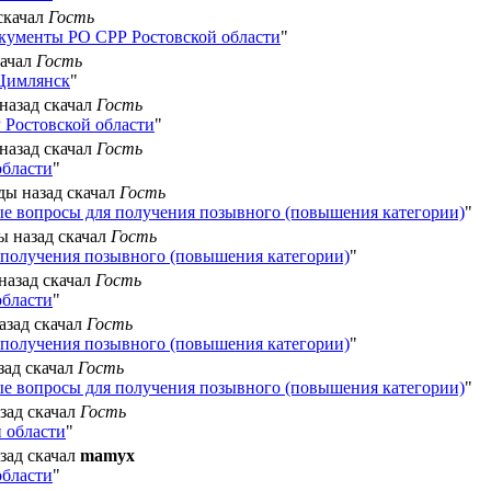
 скачал
Гость
кументы РО СРР Ростовской области
"
качал
Гость
 Цимлянск
"
 назад скачал
Гость
Ростовской области
"
 назад скачал
Гость
области
"
нды назад скачал
Гость
е вопросы для получения позывного (повышения категории)
"
ды назад скачал
Гость
получения позывного (повышения категории)
"
 назад скачал
Гость
области
"
назад скачал
Гость
получения позывного (повышения категории)
"
азад скачал
Гость
е вопросы для получения позывного (повышения категории)
"
азад скачал
Гость
 области
"
азад скачал
mamyx
области
"