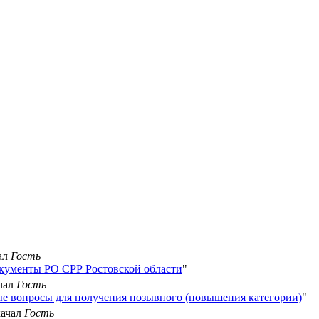
чал
Гость
кументы РО СРР Ростовской области
"
ачал
Гость
е вопросы для получения позывного (повышения категории)
"
качал
Гость