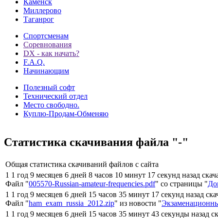
Каменск
Миллерово
Таганрог
Спортсменам
Соревнования
DX - как начать?
F.A.Q.
Начинающим
Полезный софт
Технический отдел
Место свободно.
Куплю-Продам-Обменяю
Статистика скачивания файла "-"
Общая статистика скачиваний файлов с сайта
1 1 год 9 месяцев 6 дней 8 часов 10 минут 17 секунд назад ска
Файл "
005570-Russian-amateur-frequencies.pdf
" со страницы "
До
1 1 год 9 месяцев 6 дней 15 часов 35 минут 17 секунд назад ск
Файл "
ham_exam_russia_2012.zip
" из новости "
Экзаменационны
1 1 год 9 месяцев 6 дней 15 часов 35 минут 43 секунды назад с