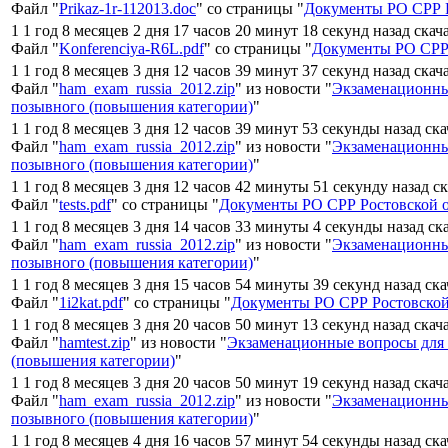
Файл "
Prikaz-1r-112013.doc
" со страницы "
Документы РО СРР Р
1 1 год 8 месяцев 2 дня 17 часов 20 минут 18 секунд назад скач
Файл "
Konferenciya-R6L.pdf
" со страницы "
Документы РО СРР 
1 1 год 8 месяцев 3 дня 12 часов 39 минут 37 секунд назад скач
Файл "
ham_exam_russia_2012.zip
" из новости "
Экзаменационны
позывного (повышения категории)
"
1 1 год 8 месяцев 3 дня 12 часов 39 минут 53 секунды назад ск
Файл "
ham_exam_russia_2012.zip
" из новости "
Экзаменационны
позывного (повышения категории)
"
1 1 год 8 месяцев 3 дня 12 часов 42 минуты 51 секунду назад с
Файл "
tests.pdf
" со страницы "
Документы РО СРР Ростовской 
1 1 год 8 месяцев 3 дня 14 часов 33 минуты 4 секунды назад ск
Файл "
ham_exam_russia_2012.zip
" из новости "
Экзаменационны
позывного (повышения категории)
"
1 1 год 8 месяцев 3 дня 15 часов 54 минуты 39 секунд назад ск
Файл "
1i2kat.pdf
" со страницы "
Документы РО СРР Ростовской
1 1 год 8 месяцев 3 дня 20 часов 50 минут 13 секунд назад скач
Файл "
hamtest.zip
" из новости "
Экзаменационные вопросы для
(повышения категории)
"
1 1 год 8 месяцев 3 дня 20 часов 50 минут 19 секунд назад скач
Файл "
ham_exam_russia_2012.zip
" из новости "
Экзаменационны
позывного (повышения категории)
"
1 1 год 8 месяцев 4 дня 16 часов 57 минут 54 секунды назад ск