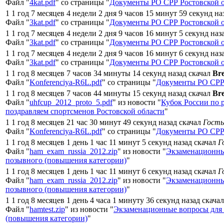
Файл "
4kat.pdf
" со страницы "
Документы РО СРР Ростовской 
1 1 год 7 месяцев 4 недели 2 дня 9 часов 15 минут 59 секунд на
Файл "
3kat.pdf
" со страницы "
Документы РО СРР Ростовской 
1 1 год 7 месяцев 4 недели 2 дня 9 часов 16 минут 5 секунд наз
Файл "
3kat.pdf
" со страницы "
Документы РО СРР Ростовской 
1 1 год 7 месяцев 4 недели 2 дня 9 часов 16 минут 6 секунд наз
Файл "
3kat.pdf
" со страницы "
Документы РО СРР Ростовской 
1 1 год 8 месяцев 7 часов 34 минуты 14 секунд назад скачал
Br
Файл "
Konferenciya-R6L.pdf
" со страницы "
Документы РО СРР 
1 1 год 8 месяцев 7 часов 44 минуты 15 секунд назад скачал
Br
Файл "
uhfcup_2012_proto_5.pdf
" из новости "
Кубок России по 
поздравляем спортсменов Ростовской области
"
1 1 год 8 месяцев 21 час 30 минут 49 секунд назад скачал
Гость
Файл "
Konferenciya-R6L.pdf
" со страницы "
Документы РО СРР 
1 1 год 8 месяцев 1 день 1 час 11 минут 5 секунд назад скачал
Г
Файл "
ham_exam_russia_2012.zip
" из новости "
Экзаменационны
позывного (повышения категории)
"
1 1 год 8 месяцев 1 день 1 час 11 минут 6 секунд назад скачал
Г
Файл "
ham_exam_russia_2012.zip
" из новости "
Экзаменационны
позывного (повышения категории)
"
1 1 год 8 месяцев 1 день 4 часа 1 минуту 36 секунд назад скача
Файл "
hamtest.zip
" из новости "
Экзаменационные вопросы для
(повышения категории)
"