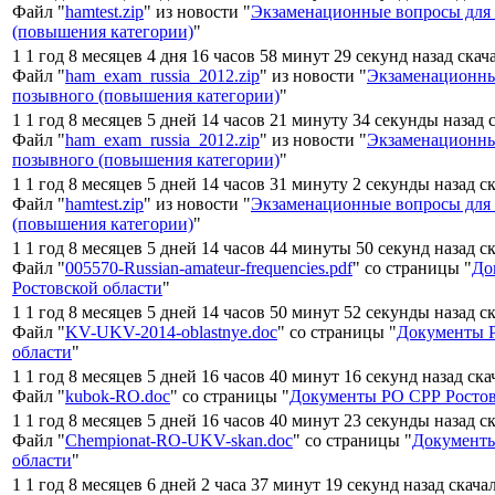
Файл "
hamtest.zip
" из новости "
Экзаменационные вопросы для
(повышения категории)
"
1 1 год 8 месяцев 4 дня 16 часов 58 минут 29 секунд назад скач
Файл "
ham_exam_russia_2012.zip
" из новости "
Экзаменационны
позывного (повышения категории)
"
1 1 год 8 месяцев 5 дней 14 часов 21 минуту 34 секунды назад 
Файл "
ham_exam_russia_2012.zip
" из новости "
Экзаменационны
позывного (повышения категории)
"
1 1 год 8 месяцев 5 дней 14 часов 31 минуту 2 секунды назад с
Файл "
hamtest.zip
" из новости "
Экзаменационные вопросы для
(повышения категории)
"
1 1 год 8 месяцев 5 дней 14 часов 44 минуты 50 секунд назад с
Файл "
005570-Russian-amateur-frequencies.pdf
" со страницы "
До
Ростовской области
"
1 1 год 8 месяцев 5 дней 14 часов 50 минут 52 секунды назад с
Файл "
KV-UKV-2014-oblastnye.doc
" со страницы "
Документы 
области
"
1 1 год 8 месяцев 5 дней 16 часов 40 минут 16 секунд назад ск
Файл "
kubok-RO.doc
" со страницы "
Документы РО СРР Ростов
1 1 год 8 месяцев 5 дней 16 часов 40 минут 23 секунды назад с
Файл "
Chempionat-RO-UKV-skan.doc
" со страницы "
Документы
области
"
1 1 год 8 месяцев 6 дней 2 часа 37 минут 19 секунд назад скача