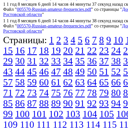
1 1 год 8 месяцев 6 дней 14 часов 44 минуты 37 секунд назад с
Файл "
005570-Russian-amateur-frequencies.pdf
" со страницы "
До
Ростовской области
"
1 1 год 8 месяцев 6 дней 14 часов 44 минуты 38 секунд назад с
Файл "
005570-Russian-amateur-frequencies.pdf
" со страницы "
До
Ростовской области
"
Страницы:
1
2
3
4
5
6
7
8
9
10
15
16
17
18
19
20
21
22
23
24
2
29
30
31
32
33
34
35
36
37
38
3
43
44
45
46
47
48
49
50
51
52
5
57
58
59
60
61
62
63
64
65
66
6
71
72
73
74
75
76
77
78
79
80
8
85
86
87
88
89
90
91
92
93
94
9
99
100
101
102
103
104
105
10
109
110
111
112
113
114
115
1