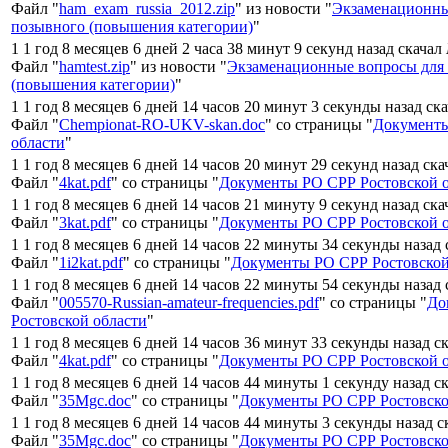
Файл "
ham_exam_russia_2012.zip
" из новости "
Экзаменационны
позывного (повышения категории)
"
1 1 год 8 месяцев 6 дней 2 часа 38 минут 9 секунд назад скачал
Файл "
hamtest.zip
" из новости "
Экзаменационные вопросы для
(повышения категории)
"
1 1 год 8 месяцев 6 дней 14 часов 20 минут 3 секунды назад ск
Файл "
Chempionat-RO-UKV-skan.doc
" со страницы "
Документы
области
"
1 1 год 8 месяцев 6 дней 14 часов 20 минут 29 секунд назад ск
Файл "
4kat.pdf
" со страницы "
Документы РО СРР Ростовской 
1 1 год 8 месяцев 6 дней 14 часов 21 минуту 9 секунд назад ск
Файл "
3kat.pdf
" со страницы "
Документы РО СРР Ростовской 
1 1 год 8 месяцев 6 дней 14 часов 22 минуты 34 секунды назад
Файл "
1i2kat.pdf
" со страницы "
Документы РО СРР Ростовской
1 1 год 8 месяцев 6 дней 14 часов 22 минуты 54 секунды назад
Файл "
005570-Russian-amateur-frequencies.pdf
" со страницы "
До
Ростовской области
"
1 1 год 8 месяцев 6 дней 14 часов 36 минут 33 секунды назад с
Файл "
4kat.pdf
" со страницы "
Документы РО СРР Ростовской 
1 1 год 8 месяцев 6 дней 14 часов 44 минуты 1 секунду назад с
Файл "
35Mgc.doc
" со страницы "
Документы РО СРР Ростовско
1 1 год 8 месяцев 6 дней 14 часов 44 минуты 3 секунды назад 
Файл "
35Mgc.doc
" со страницы "
Документы РО СРР Ростовско