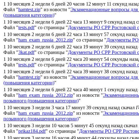
1 10 месяцев 2 недели 6 дней 20 часов 12 минут 11 секунд наза
Файл "
hamtest.zip
" из новости "
Экзаменационные вопросы для
(повышения категории)
"
1 10 месяцев 2 недели 6 дней 22 часа 13 минут 9 секунд назад 
Файл "
tests.pdf
" со страницы "
Документы РО СРР Ростовской 
1 10 месяцев 2 недели 6 дней 22 часа 13 минут 57 секунд назад
Файл "
ham_exam_russia_2012.zip
" со страницы "
Документы РО 
1 10 месяцев 2 недели 6 дней 22 часа 19 минут 39 секунд назад
Файл "
3kat.pdf
" со страницы "
Документы РО СРР Ростовской 
1 10 месяцев 2 недели 6 дней 22 часа 20 минут 54 секунды наз
Файл "
tests.pdf
" со страницы "
Документы РО СРР Ростовской 
1 10 месяцев 2 недели 6 дней 22 часа 39 минут 38 секунд назад
Файл "
hamtest.zip
" из новости "
Экзаменационные вопросы для
(повышения категории)
"
1 10 месяцев 2 недели 6 дней 22 часа 40 минут 1 секунду назад
Файл "
ham_exam_russia_2012.zip
" из новости "
Экзаменационны
позывного (повышения категории)
"
1 10 месяцев 3 недели 3 часа 17 минут 39 секунд назад скачал
Г
Файл "
ham_exam_russia_2012.zip
" из новости "
Экзаменационны
позывного (повышения категории)
"
1 10 месяцев 3 недели 10 часов 5 минут 45 секунд назад скачал
Файл "
prikaz184.pdf
" со страницы "
Документы РО СРР Ростовс
1 10 месяцев 3 недели 16 часов 49 минут 44 секунды назад ска