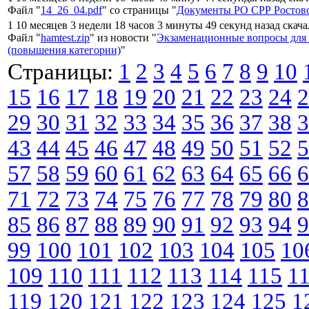
Файл "
14_26_04.pdf
" со страницы "
Документы РО СРР Ростовс
1 10 месяцев 3 недели 18 часов 3 минуты 49 секунд назад скач
Файл "
hamtest.zip
" из новости "
Экзаменационные вопросы для
(повышения категории)
"
Страницы:
1
2
3
4
5
6
7
8
9
10
15
16
17
18
19
20
21
22
23
24
2
29
30
31
32
33
34
35
36
37
38
3
43
44
45
46
47
48
49
50
51
52
5
57
58
59
60
61
62
63
64
65
66
6
71
72
73
74
75
76
77
78
79
80
8
85
86
87
88
89
90
91
92
93
94
9
99
100
101
102
103
104
105
10
109
110
111
112
113
114
115
1
119
120
121
122
123
124
125
1