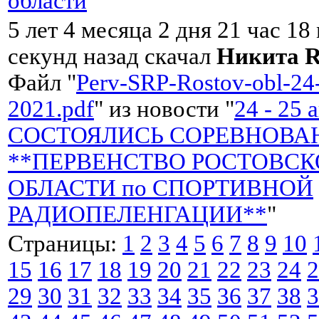
области
"
5 лет 4 месяца 2 дня 21 час 18
секунд назад скачал
Никита 
Файл "
Perv-SRP-Rostov-obl-24-
2021.pdf
" из новости "
24 - 25 
СОСТОЯЛИСЬ СОРЕВНОВА
**ПЕРВЕНСТВО РОСТОВС
ОБЛАСТИ по СПОРТИВНОЙ
РАДИОПЕЛЕНГАЦИИ**
"
Страницы:
1
2
3
4
5
6
7
8
9
10
15
16
17
18
19
20
21
22
23
24
2
29
30
31
32
33
34
35
36
37
38
3