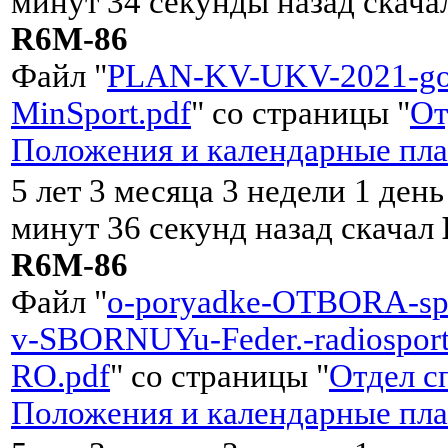
минут 34 секунды назад скач
R6M-86
Файл "
PLAN-KV-UKV-2021-go
MinSport.pdf
" со страницы "
От
Положения и календарные пл
5 лет 3 месяца 3 недели 1 день
минут 36 секунд назад скачал
R6M-86
Файл "
o-poryadke-OTBORA-sp
v-SBORNUYu-Feder.-radiospor
RO.pdf
" со страницы "
Отдел с
Положения и календарные пл