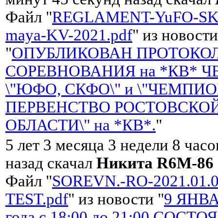
Файл "
REGLAMENT-YuFO-SK
maya-KV-2021.pdf
" из новости
"
ОПУБЛИКОВАН ПРОТОКО
СОРЕВНОВАНИЯ на *КВ* 
\"ЮФО, СКФО\" и \"ЧЕМПИО
ПЕРВЕНСТВО РОСТОВСКО
ОБЛАСТИ\" на *КВ*.
"
5 лет 3 месяца 3 недели 8 часо
назад скачал
Никита R6M-86
Файл "
SOREVN.-RO-2021.01.
TEST.pdf
" из новости "
9 ЯНВА
года с 18:00 до 21:00 СОСТ