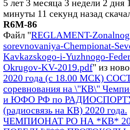
5 лет 3 месяца 3 недели 2 дня 
минуты 11 секунд назад скача
R6M-86
Файл "
REGLAMENT-Zonalnog
sorevnovaniya-Chempionat-Sev
Kavkazskogo-i-Yuzhnogo-Feder
Okrugov-KV-2019.pdf
" из ново
2020 года (c 18.00 МСК) С
соревнования на \"КВ\" Чем
и ЮФО РФ по РАДИОСПОРТ
(радиосвязь на КВ) 2020 года.
ЧЕМПИОНАТ РО НА *КВ* 20