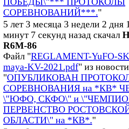
ПОБЕДЫ\"*** ПРОТОКОЛЫ
СОРЕВНОВАНИЙ***.
"
5 лет 3 месяца 3 недели 2 дня 
минут 7 секунд назад скачал
Н
R6M-86
Файл "
REGLAMENT-YuFO-SK
maya-KV-2021.pdf
" из новости
"
ОПУБЛИКОВАН ПРОТОКО
СОРЕВНОВАНИЯ на *КВ* 
\"ЮФО, СКФО\" и \"ЧЕМПИО
ПЕРВЕНСТВО РОСТОВСКО
ОБЛАСТИ\" на *КВ*.
"