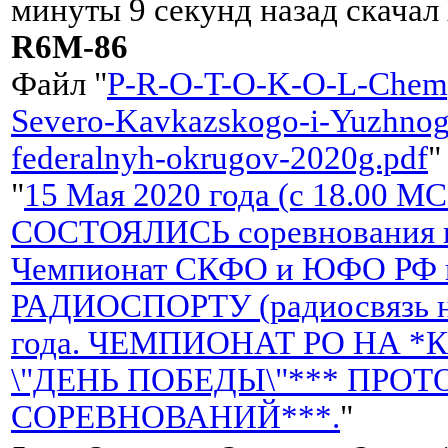
минуты 9 секунд назад скачал
R6M-86
Файл "
P-R-O-T-O-K-O-L-Chemp
Severo-Kavkazskogo-i-Yuzhnog
federalnyh-okrugov-2020g.pdf
"
"
15 Мая 2020 года (c 18.00 М
СОСТОЯЛИСЬ соревнования н
Чемпионат СКФО и ЮФО РФ 
РАДИОСПОРТУ (радиосвязь н
года. ЧЕМПИОНАТ РО НА *К
\"ДЕНЬ ПОБЕДЫ\"*** ПРО
СОРЕВНОВАНИЙ***.
"