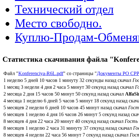
Технический отдел
Место свободно.
Куплю-Продам-Обмен
Статистика скачивания файла "Konfere
Файл "
Konferenciya-R6L.pdf
" со страницы "
Документы РО СРР 
1 неделю 5 дней 10 часов 1 минуту 32 секунды назад скачал
Го
1 месяц 3 недели 4 дня 2 часа 5 минут 30 секунд назад скачал
Г
2 месяца 2 дня 15 часов 50 минут 50 секунд назад скачал
AlfaSi
4 месяца 1 неделю 6 дней 5 часов 5 минут 18 секунд назад ска
5 месяцев 2 недели 6 дней 10 часов 45 минут назад скачал
Гост
6 месяцев 1 неделю 4 дня 16 часов 26 минут 5 секунд назад ск
8 месяцев 4 дня 22 часа 20 минут 40 секунд назад скачал
Гость
8 месяцев 1 неделю 2 часа 31 минуту 37 секунд назад скачал
Го
8 месяцев 4 недели 22 часа 56 минут 7 секунд назад скачал
Гос