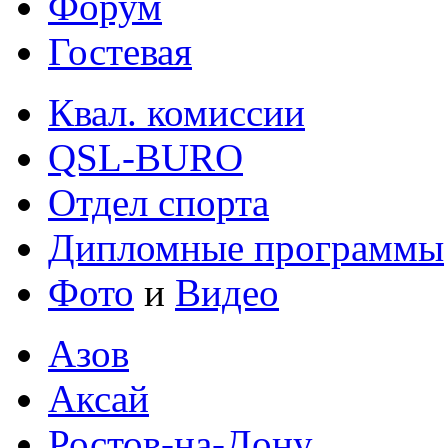
Форум
Гостевая
Квал. комиссии
QSL-BURO
Отдел спорта
Дипломные программы
Фото
и
Видео
Азов
Аксай
Ростов-на-Дону