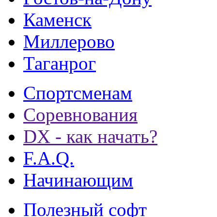
Каменск
Миллерово
Таганрог
Спортсменам
Соревнования
DX - как начать?
F.A.Q.
Начинающим
Полезный софт