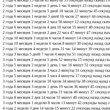
2 года 4 месяца 15 часов 43 минуты 53 секунды назад скачал
Го
2 года 5 месяцев 2 недели 1 день 1 час 6 минут 23 секунды наз
2 года 5 месяцев 3 недели 5 дней 18 часов 22 минуты 45 секунд
2 года 6 месяцев 1 неделю 5 дней 16 часов 27 минут 44 секунд
2 года 6 месяцев 2 недели 2 часа 58 минут 12 секунд назад ска
2 года 6 месяцев 3 недели 4 дня 10 часов 55 минут 40 секунд н
2 года 8 месяцев 3 недели 2 дня 22 часа 47 минут 47 секунд на
2 года 10 месяцев 3 недели 6 часов 8 минут 14 секунд назад ск
2 года 10 месяцев 3 недели 6 часов 8 минут 30 секунд назад ск
2 года 11 месяцев 4 недели 1 день 21 час 14 минут 39 секунд н
3 года 3 месяца 5 дней 7 часов 4 минуты 51 секунду назад скач
3 года 5 месяцев 2 недели 1 день 52 минуты 15 секунд назад с
3 года 5 месяцев 2 недели 1 день 1 час 16 минут 51 секунду на
3 года 5 месяцев 4 недели 3 часа 2 минуты 51 секунду назад ск
3 года 5 месяцев 4 недели 3 часа 4 минуты 17 секунд назад ска
3 года 5 месяцев 4 недели 18 часов 34 минуты 38 секунд назад
3 года 6 месяцев 3 недели 1 день 19 часов 36 минут 45 секунд 
3 года 6 месяцев 4 недели 1 день 11 часов 46 минут 27 секунд 
3 года 8 месяцев 2 дня 14 часов 55 минут 40 секунд назад скач
3 года 9 месяцев 1 неделю 8 часов 13 минут 42 секунды назад 
4 года 2 недели 3 дня 14 часов 15 минут 22 секунды назад скач