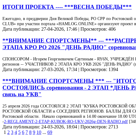
ИТОГИ ПРОЕКТА ---- ***ВЕСНА ПОБЕДЫ***
Ежегодно, в преддверии Дня Великой Победы, РО СРР по Ростовской 
CLUB» при участии портала «HAMLOG.ONLINE» организуют проект в р
Дата публикации: 27-04-2026, 17:46 | Просмотров: 406
**ВНИМАНИЕ СПОРТСМЕНЫ** --- ***РАСПРЕ
ЭТАПА КРО РО 2026 "ДЕНЬ РАДИО" соревнован
СПОНСОРОМ - Игорем Георгиевичем Саутиным - RY6N, УЧРЕЖДЁН 
регионов -- УЧАСТНИКОВ 2 ЭТАПА КРО УКВ 2026 "ДЕНЬ РАДИО" (пров
Дата публикации: 27-03-2026, 17:34 | Просмотров: 1394
***ВНИМАНИЕ СПОРТСМЕНЫ *** --- "ИТОГОВ
СОСТОЯЛИСЬ соревнования - 2 ЭТАП *ДЕНЬ
связь на УКВ"
25 апреля 2026 года СОСТОЯЛСЯ 2 ЭТАП "КУБКА РОСТОВСКОЙ ОБЛ
РОСТОВСКОЙ ОБЛАСТИ и СОСЕДНИХ РЕГИОНОВ. БАЛЛЫ ДЛЯ С
Ростовской области. Начало соревнований в 14.00 окончание 18.00 UT
-
2-REGLAMENT-2-ETAP-KUBOK-RO-UKV-2026g-DEN-RADIO.pdf
[348
Дата публикации: 24-03-2026, 18:04 | Просмотров: 2713
1
2
3
4
5
6
7
8
9
10
...
69