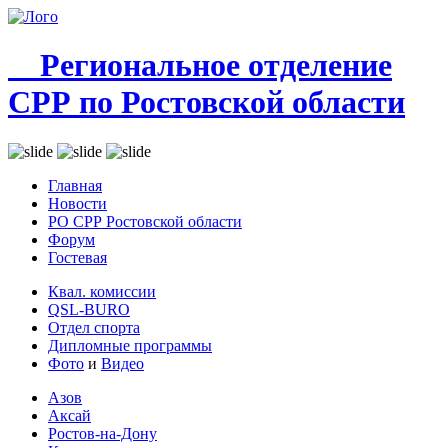
Региональное отделение
СРР по Ростовской области
Главная
Новости
РО СРР Ростовской области
Форум
Гостевая
Квал. комиссии
QSL-BURO
Отдел спорта
Дипломные программы
Фото
и
Видео
Азов
Аксай
Ростов-на-Дону