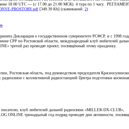
ие 18.00 UTC --- (с 17.00 до 21.00 МСК). 4 тура по 1 часу. РЕГЛАМЕН
DNYE-PROSTORY.pdf
[349.39 Kb] (cкачиваний:
2
)
и»
ринята Декларация о государственном суверенитете РСФСР, и с 1998 год
еление СРР по Ростовской области, международный клуб любителей дальн
E» третий раз проводят проект, посвящённый этому празднику.
лин, Ростовская область, под руководством председателя Красносулинск
 радиосвязи с коллективной радиостанцией Центра подготовки космонав
му писателю, клуб любителей дальней радиосвязи «MILLER-DX-CLUB»,
MLOG.ONLINE тринадцатый год подряд проводят дни активности, посвя