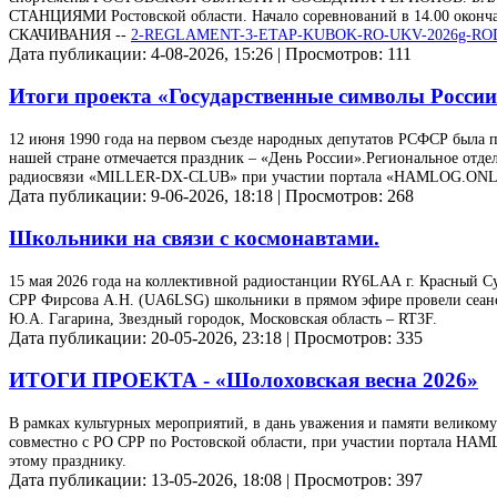
СТАНЦИЯМИ Ростовской области. Начало соревнований в 14.00 окончан
СКАЧИВАНИЯ --
2-REGLAMENT-3-ETAP-KUBOK-RO-UKV-2026g-RO
Дата публикации: 4-08-2026, 15:26 | Просмотров: 111
Итоги проекта «Государственные символы Росси
12 июня 1990 года на первом съезде народных депутатов РСФСР была п
нашей стране отмечается праздник – «День России».Региональное отд
радиосвязи «MILLER-DX-CLUB» при участии портала «HAMLOG.ONLIN
Дата публикации: 9-06-2026, 18:18 | Просмотров: 268
Школьники на связи с космонавтами.
15 мая 2026 года на коллективной радиостанции RY6LAA г. Красный Су
СРР Фирсова А.Н. (UA6LSG) школьники в прямом эфире провели сеанс
Ю.А. Гагарина, Звездный городок, Московская область – RT3F.
Дата публикации: 20-05-2026, 23:18 | Просмотров: 335
ИТОГИ ПРОЕКТА - «Шолоховская весна 2026»
В рамках культурных мероприятий, в дань уважения и памяти велико
совместно с РО СРР по Ростовской области, при участии портала HA
этому празднику.
Дата публикации: 13-05-2026, 18:08 | Просмотров: 397