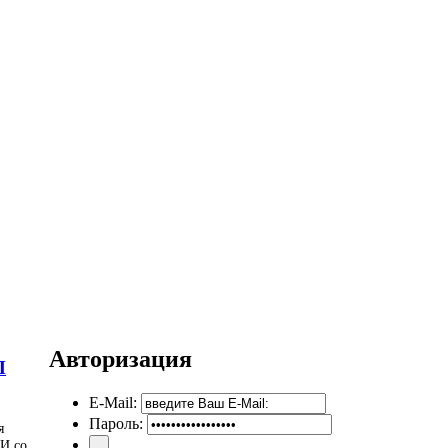
Авторизация
П
E-Mail:
Пароль:
я
И со