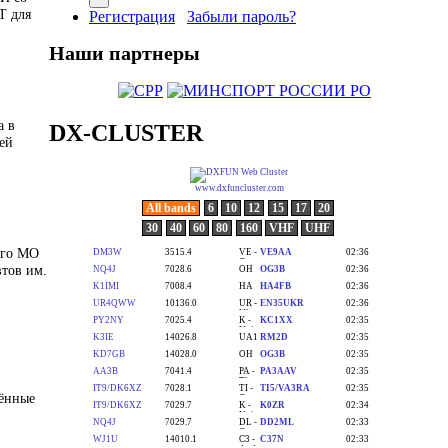
Т для
Регистрация
Забыли пароль?
Наши партнеры
а в
DX-CLUSTER
ей
ого МО
тов им.
щённые