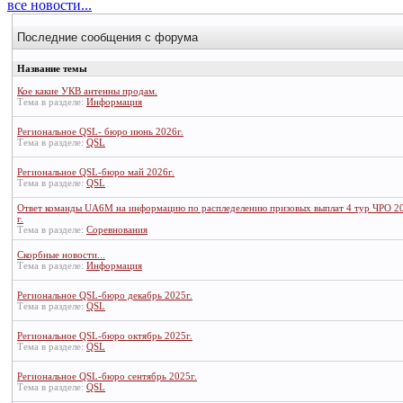
все новости...
Последние сообщения с форума
Название темы
Кое какие УКВ антенны продам.
Тема в разделе:
Информация
Региональное QSL- бюро июнь 2026г.
Тема в разделе:
QSL
Региональное QSL-бюро май 2026г.
Тема в разделе:
QSL
Ответ команды UA6M на информацию по распледелению призовых выплат 4 тур ЧРО 2
г.
Тема в разделе:
Соревнования
Скорбные новости...
Тема в разделе:
Информация
Региональное QSL-бюро декабрь 2025г.
Тема в разделе:
QSL
Региональное QSL-бюро октябрь 2025г.
Тема в разделе:
QSL
Региональное QSL-бюро сентябрь 2025г.
Тема в разделе:
QSL