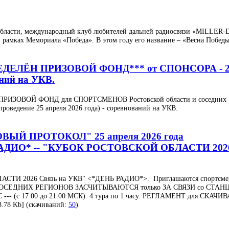
области, международный клуб любителей дальней радиосвязи «MILLER-
амках Мемориала «Победа». В этом году его название – «Весна Победы
ДЕЛЁН ПРИЗОВОЙ ФОНД*** от СПОНСОРА - 
ий на УКВ.
ПРИЗОВОЙ ФОНД для СПОРТСМЕНОВ Ростовской области и соседних
едение 25 апреля 2026 года) - соревнований на УКВ.
ЫЙ ПРОТОКОЛ" 25 апреля 2026 года
 РАДИО* -- "КУБОК РОСТОВСКОЙ ОБЛАСТИ 202
АСТИ 2026 Связь на УКВ" <*ДЕНЬ РАДИО*>. Приглашаются спортсм
ОСЕДНИХ РЕГИОНОВ ЗАСЧИТЫВАЮТСЯ только ЗА СВЯЗИ со СТА
C --- (с 17.00 до 21.00 МСК). 4 тура по 1 часу. РЕГЛАМЕНТ для СКАЧИ
.78 Kb] (cкачиваний:
50
)