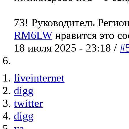
73! Руководитель Реги
RM6LW
нравится это с
18 июля 2025 - 23:18 /
#
liveinternet
digg
twitter
digg
ya