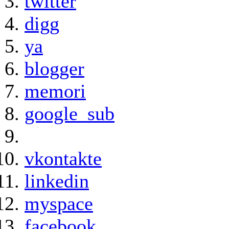
twitter
digg
ya
blogger
memori
google_sub
vkontakte
linkedin
myspace
facebook