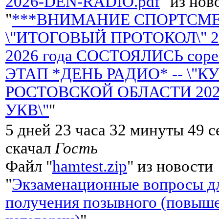
2026-DEN-RADIO.pdf
" из нов
"
***ВНИМАНИЕ СПОРТСМЕН
\"ИТОГОВЫЙ ПРОТОКОЛ\" 25
2026 года СОСТОЯЛИСЬ сорев
ЭТАП *ДЕНЬ РАДИО* -- \"К
РОСТОВСКОЙ ОБЛАСТИ 2026 
УКВ\"
"
5 дней 23 часа 32 минуты 49 с
скачал
Гость
Файл "
hamtest.zip
" из новости
"
Экзаменационные вопросы д
получения позывного (повыш