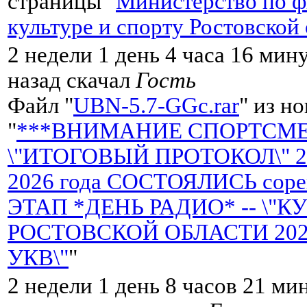
страницы "
Министерство по ф
культуре и спорту Ростовской
2 недели 1 день 4 часа 16 мин
назад скачал
Гость
Файл "
UBN-5.7-GGc.rar
" из н
"
***ВНИМАНИЕ СПОРТСМЕН
\"ИТОГОВЫЙ ПРОТОКОЛ\" 25
2026 года СОСТОЯЛИСЬ сорев
ЭТАП *ДЕНЬ РАДИО* -- \"К
РОСТОВСКОЙ ОБЛАСТИ 2026 
УКВ\"
"
2 недели 1 день 8 часов 21 ми