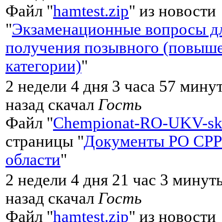
Файл "
hamtest.zip
" из новости
"
Экзаменационные вопросы д
получения позывного (повыш
категории)
"
2 недели 4 дня 3 часа 57 мину
назад скачал
Гость
Файл "
Chempionat-RO-UKV-sk
страницы "
Документы РО СРР
области
"
2 недели 4 дня 21 час 3 минут
назад скачал
Гость
Файл "
hamtest.zip
" из новости