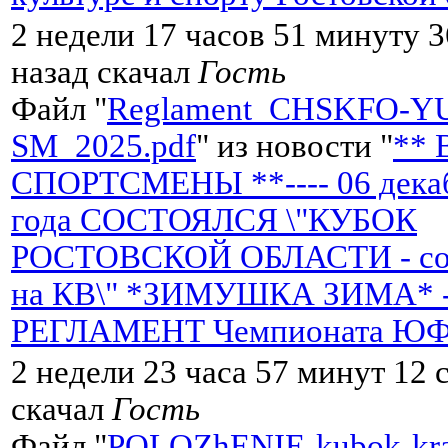
2 недели 17 часов 51 минуту 3
назад скачал
Гость
Файл "
Reglament_CHSKFO-Y
SM_2025.pdf
" из новости "
**
СПОРТСМЕНЫ **---- 06 дека
года СОСТОЯЛСЯ \"КУБОК
РОСТОВСКОЙ ОБЛАСТИ - со
на КВ\" *ЗИМУШКА ЗИМА* --
РЕГЛАМЕНТ Чемпионата ЮФ
2 недели 23 часа 57 минут 12 
скачал
Гость
Файл "
POLOZhENIE-kubok-kra