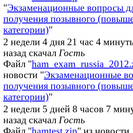
"
Экзаменационные вопросы д
получения позывного (повыш
категории)
"
2 недели 4 дня 21 час 4 минут
назад скачал
Гость
Файл "
ham_exam_russia_2012.
новости "
Экзаменационные во
получения позывного (повыш
категории)
"
2 недели 5 дней 8 часов 7 мин
назад скачал
Гость
Файл "
hamtest.zip
" из новости