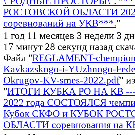
\"РОДНЫЕ ПРОСТОРЫ\". **
РОСТОВСКОЙ ОБЛАСТИ 2022 
соревнований на УКВ***.
"
1 год 11 месяцев 3 недели 3 дн
17 минут 28 секунд назад ска
Файл "
REGLAMENT-chempiona
Kavkazskogo-i-YUzhnogo-Fede
Okrugov-KV-smes-2022.pdf
" и
"
ИТОГИ КУБКА РО НА КВ --- 
2022 года СОСТОЯЛСЯ чемп
Кубок СКФО и КУБОК РОС
ОБЛАСТИ соревнования на К