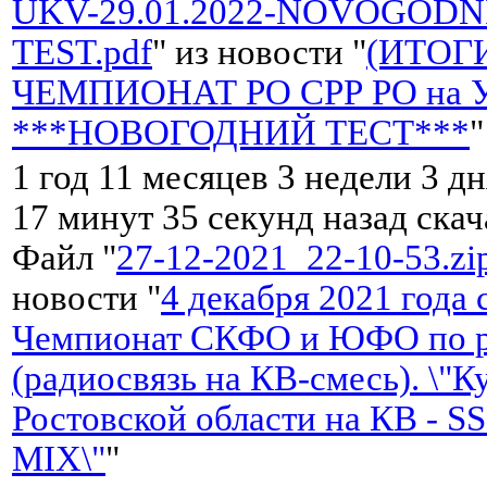
UKV-29.01.2022-NOVOGODN
TEST.pdf
" из новости "
(ИТОГИ
ЧЕМПИОНАТ РО СРР РО на 
***НОВОГОДНИЙ ТЕСТ***
"
1 год 11 месяцев 3 недели 3 дн
17 минут 35 секунд назад ска
Файл "
27-12-2021_22-10-53.zi
новости "
4 декабря 2021 года 
Чемпионат СКФО и ЮФО по р
(радиосвязь на КВ-смесь). \"К
Ростовской области на КВ - S
MIX\"
"