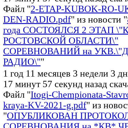
Файл "
2-ETAP-KUBOK-RO-UK
DEN-RADIO.pdf
" из новости "
года СОСТОЯЛСЯ 2 ЭТАП \"
РОСТОВСКОЙ ОБЛАСТИ\"
СОРЕВНОВАНИЙ на УКВ.\"
РАДИО\"
"
1 год 11 месяцев 3 недели 3 дн
17 минут 57 секунд назад ска
Файл "
Itogi-Chempionata-Stavr
kraya-KV-2021-g.pdf
" из ново
"
ОПУБЛИКОВАН ПРОТОКО
СОРЕВНОВАНИЯ на *КВ* 