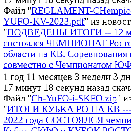
Файл "
REGLAMENT-CHempion
YUFO-KV-2023.pdf
" из новос
"
ПОДВЕДЕНЫ ИТОГИ -- 12 ма
состоялся ЧЕМПИОНАТ Росто
области на КВ. Соревнования 
совместно с Чемпионатом Ю
1 год 11 месяцев 3 недели 3 дн
17 минут 18 секунд назад ска
Файл "
Ch-YuFO-i-SKFO.zip
" и
"
ИТОГИ КУБКА РО НА КВ --- 
2022 года СОСТОЯЛСЯ чемп
Кубок СКФО и КУБОК РОС