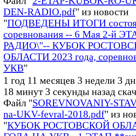
Файл "
2-ETAP-KUBOK-RO-UK
DEN-RADIO.pdf
" из новости
"
ПОДВЕДЕНЫ ИТОГИ состоя
соревнования -- 6 Мая 2-й Э
РАДИО\"-- КУБОК РОСТОВ
ОБЛАСТИ 2023 года, соревно
УКВ
"
1 год 11 месяцев 3 недели 3 дн
18 минут 3 секунды назад ска
Файл "
SOREVNOVANIY-STAV
na-UKV-fevral-2018.pdf
" из но
"
КУБОК РОСТОВСКОЙ ОБЛА