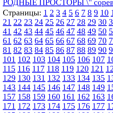
РОДНЫЕ ПРОСТОРЫ \" сорев
Страницы:
1
2
3
4
5
6
7
8
9
10
21
22
23
24
25
26
27
28
29
30
3
41
42
43
44
45
46
47
48
49
50
5
61
62
63
64
65
66
67
68
69
70
7
81
82
83
84
85
86
87
88
89
90
9
101
102
103
104
105
106
107
1
115
116
117
118
119
120
121
1
129
130
131
132
133
134
135
1
143
144
145
146
147
148
149
1
157
158
159
160
161
162
163
1
171
172
173
174
175
176
177
1