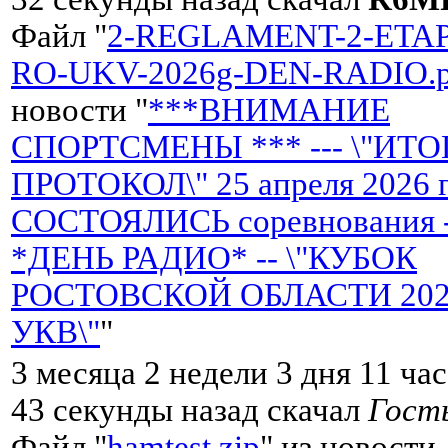
Файл "
2-REGLAMENT-2-ETA
RO-UKV-2026g-DEN-RADIO.p
новости "
***ВНИМАНИЕ
СПОРТСМЕНЫ *** --- \"ИТ
ПРОТОКОЛ\" 25 апреля 2026 
СОСТОЯЛИСЬ соревнования 
*ДЕНЬ РАДИО* -- \"КУБОК
РОСТОВСКОЙ ОБЛАСТИ 2026 
УКВ\"
"
3 месяца 2 недели 3 дня 11 ча
43 секунды назад скачал
Гост
Файл "
hamtest.zip
" из новости