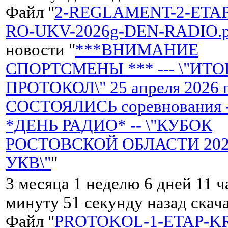
Файл "
2-REGLAMENT-2-ETA
RO-UKV-2026g-DEN-RADIO.p
новости "
***ВНИМАНИЕ
СПОРТСМЕНЫ *** --- \"ИТ
ПРОТОКОЛ\" 25 апреля 2026 
СОСТОЯЛИСЬ соревнования 
*ДЕНЬ РАДИО* -- \"КУБОК
РОСТОВСКОЙ ОБЛАСТИ 2026 
УКВ\"
"
3 месяца 1 неделю 6 дней 11 ч
минуту 51 секунду назад скач
Файл "
PROTOKOL-1-ETAP-K