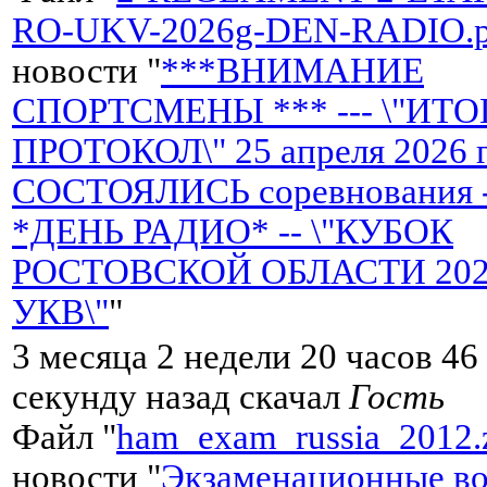
RO-UKV-2026g-DEN-RADIO.p
новости "
***ВНИМАНИЕ
СПОРТСМЕНЫ *** --- \"ИТ
ПРОТОКОЛ\" 25 апреля 2026 
СОСТОЯЛИСЬ соревнования 
*ДЕНЬ РАДИО* -- \"КУБОК
РОСТОВСКОЙ ОБЛАСТИ 2026 
УКВ\"
"
3 месяца 2 недели 20 часов 46
секунду назад скачал
Гость
Файл "
ham_exam_russia_2012.
новости "
Экзаменационные во