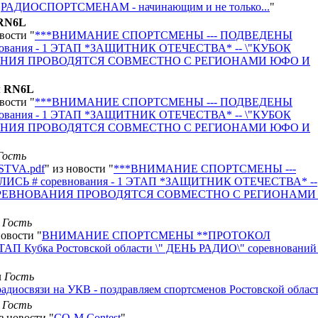
"
РАДИОСПОРТСМЕНАМ - начинающим и не только...
"
RN6L
овости "
***ВНИМАНИЕ СПОРТСМЕНЫ --- ПОДВЕДЕНЫ
евнования - 1 ЭТАП *ЗАЩИТНИК ОТЕЧЕСТВА* -- \"КУБОК
ОВАНИЯ ПРОВОДЯТСЯ СОВМЕСТНО С РЕГИОНАМИ ЮФО И
л
RN6L
овости "
***ВНИМАНИЕ СПОРТСМЕНЫ --- ПОДВЕДЕНЫ
евнования - 1 ЭТАП *ЗАЩИТНИК ОТЕЧЕСТВА* -- \"КУБОК
ОВАНИЯ ПРОВОДЯТСЯ СОВМЕСТНО С РЕГИОНАМИ ЮФО И
Гость
TVA.pdf
" из новости "
***ВНИМАНИЕ СПОРТСМЕНЫ ---
ЯЛИСЬ # соревнования - 1 ЭТАП *ЗАЩИТНИК ОТЕЧЕСТВА* --
" СОРЕВНОВАНИЯ ПРОВОДЯТСЯ СОВМЕСТНО С РЕГИОНАМ
л
Гость
новости "
ВНИМАНИЕ СПОРТСМЕНЫ **ПРОТОКОЛ
П Кубка Ростовской области \" ДЕНЬ РАДИО\" соревнований
л
Гость
радиосвязи на УКВ - поздравляем спортсменов Ростовской облас
л
Гость
з новости "
CQ-M Contest
"