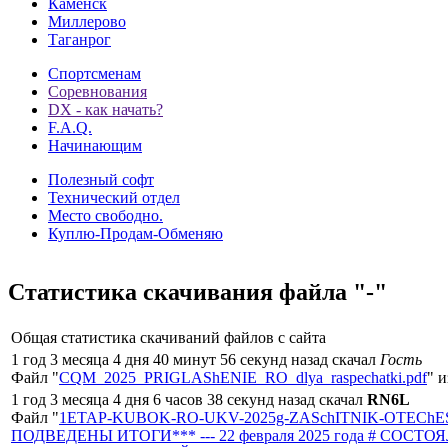
Каменск
Миллерово
Таганрог
Спортсменам
Соревнования
DX - как начать?
F.A.Q.
Начинающим
Полезный софт
Технический отдел
Место свободно.
Куплю-Продам-Обменяю
Статистика скачивания файла "-"
Общая статистика скачиваний файлов с сайта
1 год 3 месяца 4 дня 40 минут 56 секунд назад скачал
Гость
Файл "
CQM_2025_PRIGLAShENIE_RO_dlya_raspechatki.pdf
" и
1 год 3 месяца 4 дня 6 часов 38 секунд назад скачал
RN6L
Файл "
1ETAP-KUBOK-RO-UKV-2025g-ZASchITNIK-OTEChES
ПОДВЕДЕНЫ ИТОГИ*** --- 22 февраля 2025 года # СОСТО