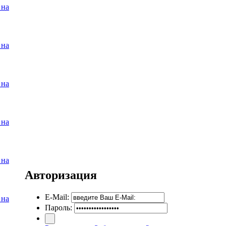
 на
 на
 на
 на
 на
Авторизация
E-Mail:
 на
Пароль: