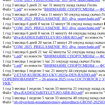
1 год 3 месяца 5 дней 21 час 31 минуту назад скачал
Гость
Файл "
1.pdf
" из новости "
ВНИМАНИЕ СПОРТСМЕНЫ --- ФОР
1 год 3 месяца 6 дней 2 часа 11 минут 50 секунд назад скачал
Г
Файл "
CQM_2025_PRIGLAShENIE_RO_dlya_raspechatki.pdf
" и
1 год 3 месяца 6 дней 8 часов 12 минут 56 секунд назад скачал
Файл "
CQM_2025_PRIGLAShENIE_RO_dlya_raspechatki.pdf
" и
1 год 3 месяца 6 дней 8 часов 21 минуту 44 секунды назад скач
Файл "
dlya-RADIOLYuBITELEY-RO-SRR-RO.pdf
" из новости 
1 год 3 месяца 6 дней 20 часов 17 минут 29 секунд назад скача
Файл "
CQM_2025_PRIGLAShENIE_RO_dlya_raspechatki.pdf
" и
1 год 3 месяца 6 дней 21 час 42 минуты 52 секунды назад скач
Файл "
1.pdf
" из новости "
ВНИМАНИЕ СПОРТСМЕНЫ --- ФОР
1 год 3 месяца 1 неделю 1 час 21 секунду назад скачал
Гость
Файл "
1.pdf
" из новости "
ВНИМАНИЕ СПОРТСМЕНЫ --- ФОР
1 год 3 месяца 1 неделю 1 час 21 минуту 44 секунды назад ска
Файл "
2-ETAP-KUBOK-RO-UKV-2025g-DEN-RADIO.pdf
" из 
СОРЕВНОВАНИЯ** -- 26 апреля 2025 года СОСТОЯЛСЯ 2 ЭТА
УКВ.
"
1 год 3 месяца 1 неделю 5 часов 33 минуты 21 секунду назад с
Файл "
dlya-RADIOLYuBITELEY-RO-SRR-RO.pdf
" из новости 
1 год 3 месяца 1 неделю 5 часов 33 минуты 40 секунд назад ск
Файл "
ob-obyavlenii-gosudarstvennoy-akkreditacii-GROSF-20250