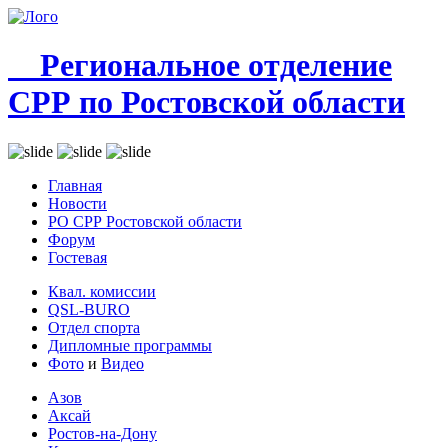
Региональное отделение
СРР по Ростовской области
Главная
Новости
РО СРР Ростовской области
Форум
Гостевая
Квал. комиссии
QSL-BURO
Отдел спорта
Дипломные программы
Фото
и
Видео
Азов
Аксай
Ростов-на-Дону