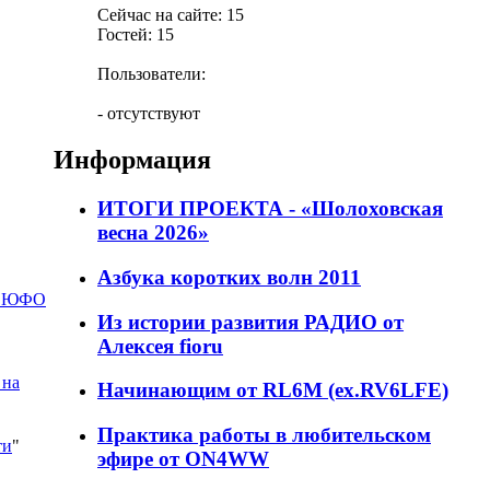
Сейчас на сайте: 15
Гостей: 15
Пользователи:
- отсутствуют
Информация
ИТОГИ ПРОЕКТА - «Шолоховская
весна 2026»
Азбука коротких волн 2011
И ЮФО
Из истории развития РАДИО от
Алексея fioru
 на
Начинающим от RL6M (ex.RV6LFE)
Практика работы в любительском
ти
"
эфире от ON4WW