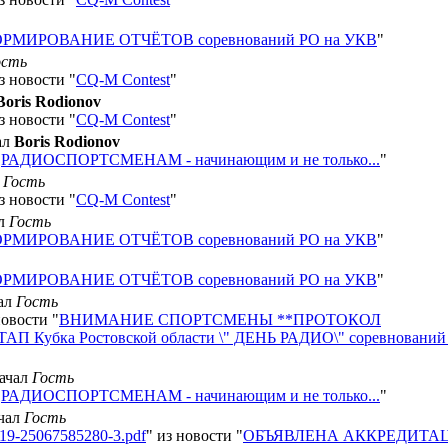
МИРОВАНИЕ ОТЧЁТОВ соревнований РО на УКВ
"
ость
з новости "
CQ-M Contest
"
Boris Rodionov
з новости "
CQ-M Contest
"
ал
Boris Rodionov
"
РАДИОСПОРТСМЕНАМ - начинающим и не только...
"
л
Гость
з новости "
CQ-M Contest
"
ал
Гость
МИРОВАНИЕ ОТЧЁТОВ соревнований РО на УКВ
"
МИРОВАНИЕ ОТЧЁТОВ соревнований РО на УКВ
"
чал
Гость
новости "
ВНИМАНИЕ СПОРТСМЕНЫ **ПРОТОКОЛ
П Кубка Ростовской области \" ДЕНЬ РАДИО\" соревнований
качал
Гость
"
РАДИОСПОРТСМЕНАМ - начинающим и не только...
"
ачал
Гость
319-25067585280-3.pdf
" из новости "
ОБЪЯВЛЕНА АККРЕДИТА