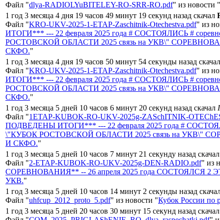
Файл "
dlya-RADIOLYuBITELEY-RO-SRR-RO.pdf
" из новости 
1 год 3 месяца 4 дня 19 часов 49 минут 19 секунд назад скачал
Файл "
KRO-UKV-2025-1-ETAP-Zaschitnik-Otechestva.pdf
" из н
ИТОГИ*** --- 22 февраля 2025 года # СОСТОЯЛИСЬ # сор
РОСТОВСКОЙ ОБЛАСТИ 2025 связь на УКВ\" СОРЕВН
СКФО.
"
1 год 3 месяца 4 дня 19 часов 50 минут 54 секунды назад скача
Файл "
KRO-UKV-2025-1-ETAP-Zaschitnik-Otechestva.pdf
" из н
ИТОГИ*** --- 22 февраля 2025 года # СОСТОЯЛИСЬ # сор
РОСТОВСКОЙ ОБЛАСТИ 2025 связь на УКВ\" СОРЕВН
СКФО.
"
1 год 3 месяца 5 дней 10 часов 6 минут 20 секунд назад скачал
Файл "
1ETAP-KUBOK-RO-UKV-2025g-ZASchITNIK-OTEChES
ПОДВЕДЕНЫ ИТОГИ*** --- 22 февраля 2025 года # СОСТО
\"КУБОК РОСТОВСКОЙ ОБЛАСТИ 2025 связь на УКВ\
И СКФО.
"
1 год 3 месяца 5 дней 10 часов 7 минут 21 секунду назад скача
Файл "
2-ETAP-KUBOK-RO-UKV-2025g-DEN-RADIO.pdf
" из 
СОРЕВНОВАНИЯ** -- 26 апреля 2025 года СОСТОЯЛСЯ 2 ЭТА
УКВ.
"
1 год 3 месяца 5 дней 10 часов 14 минут 2 секунды назад скача
Файл "
uhfcup_2012_proto_5.pdf
" из новости "
Кубок России по 
1 год 3 месяца 5 дней 20 часов 30 минут 15 секунд назад скача
Файл "
CQM_2025_PRIGLAShENIE_RO_dlya_raspechatki.pdf
" и