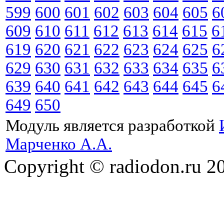
599
600
601
602
603
604
605
6
609
610
611
612
613
614
615
6
619
620
621
622
623
624
625
6
629
630
631
632
633
634
635
6
639
640
641
642
643
644
645
6
649
650
Модуль является разработкой
Марченко А.А.
Copyright © radiodon.ru 2