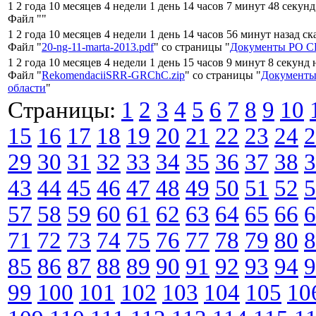
1 2 года 10 месяцев 4 недели 1 день 14 часов 7 минут 48 секун
Файл "
"
1 2 года 10 месяцев 4 недели 1 день 14 часов 56 минут назад с
Файл "
20-ng-11-marta-2013.pdf
" со страницы "
Документы РО СР
1 2 года 10 месяцев 4 недели 1 день 15 часов 9 минут 8 секунд 
Файл "
RekomendaciiSRR-GRChC.zip
" со страницы "
Документы
области
"
Страницы:
1
2
3
4
5
6
7
8
9
10
15
16
17
18
19
20
21
22
23
24
2
29
30
31
32
33
34
35
36
37
38
3
43
44
45
46
47
48
49
50
51
52
5
57
58
59
60
61
62
63
64
65
66
6
71
72
73
74
75
76
77
78
79
80
8
85
86
87
88
89
90
91
92
93
94
9
99
100
101
102
103
104
105
10