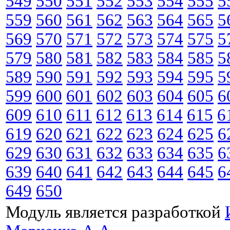
549
550
551
552
553
554
555
5
559
560
561
562
563
564
565
5
569
570
571
572
573
574
575
5
579
580
581
582
583
584
585
5
589
590
591
592
593
594
595
5
599
600
601
602
603
604
605
6
609
610
611
612
613
614
615
6
619
620
621
622
623
624
625
6
629
630
631
632
633
634
635
6
639
640
641
642
643
644
645
6
649
650
Модуль является разработкой