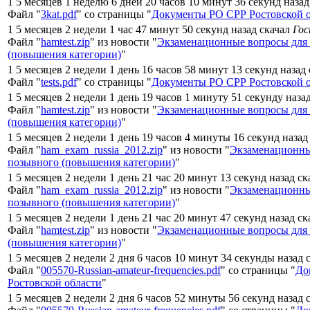
1 5 месяцев 1 неделю 6 дней 20 часов 10 минут 36 секунд наза
Файл "
3kat.pdf
" со страницы "
Документы РО СРР Ростовской 
1 5 месяцев 2 недели 1 час 47 минут 50 секунд назад скачал
Го
Файл "
hamtest.zip
" из новости "
Экзаменационные вопросы для
(повышения категории)
"
1 5 месяцев 2 недели 1 день 16 часов 58 минут 13 секунд назад
Файл "
tests.pdf
" со страницы "
Документы РО СРР Ростовской 
1 5 месяцев 2 недели 1 день 19 часов 1 минуту 51 секунду наза
Файл "
hamtest.zip
" из новости "
Экзаменационные вопросы для
(повышения категории)
"
1 5 месяцев 2 недели 1 день 19 часов 4 минуты 16 секунд назад
Файл "
ham_exam_russia_2012.zip
" из новости "
Экзаменационны
позывного (повышения категории)
"
1 5 месяцев 2 недели 1 день 21 час 20 минут 13 секунд назад с
Файл "
ham_exam_russia_2012.zip
" из новости "
Экзаменационны
позывного (повышения категории)
"
1 5 месяцев 2 недели 1 день 21 час 20 минут 47 секунд назад с
Файл "
hamtest.zip
" из новости "
Экзаменационные вопросы для
(повышения категории)
"
1 5 месяцев 2 недели 2 дня 6 часов 10 минут 34 секунды назад 
Файл "
005570-Russian-amateur-frequencies.pdf
" со страницы "
До
Ростовской области
"
1 5 месяцев 2 недели 2 дня 6 часов 52 минуты 56 секунд назад 