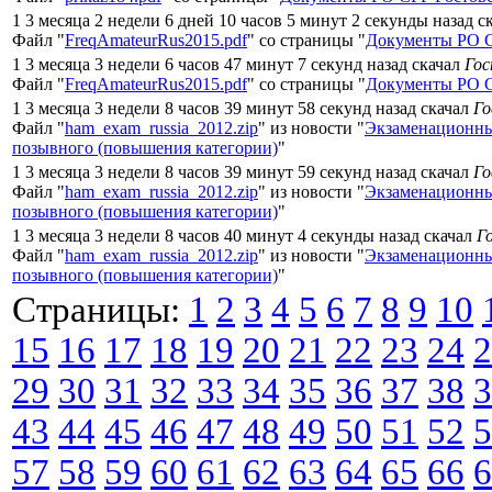
1 3 месяца 2 недели 6 дней 10 часов 5 минут 2 секунды назад с
Файл "
FreqAmateurRus2015.pdf
" со страницы "
Документы РО С
1 3 месяца 3 недели 6 часов 47 минут 7 секунд назад скачал
Го
Файл "
FreqAmateurRus2015.pdf
" со страницы "
Документы РО С
1 3 месяца 3 недели 8 часов 39 минут 58 секунд назад скачал
Го
Файл "
ham_exam_russia_2012.zip
" из новости "
Экзаменационны
позывного (повышения категории)
"
1 3 месяца 3 недели 8 часов 39 минут 59 секунд назад скачал
Го
Файл "
ham_exam_russia_2012.zip
" из новости "
Экзаменационны
позывного (повышения категории)
"
1 3 месяца 3 недели 8 часов 40 минут 4 секунды назад скачал
Г
Файл "
ham_exam_russia_2012.zip
" из новости "
Экзаменационны
позывного (повышения категории)
"
Страницы:
1
2
3
4
5
6
7
8
9
10
15
16
17
18
19
20
21
22
23
24
2
29
30
31
32
33
34
35
36
37
38
3
43
44
45
46
47
48
49
50
51
52
5
57
58
59
60
61
62
63
64
65
66
6