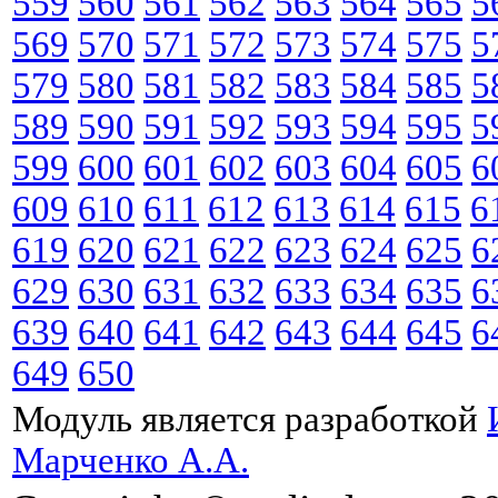
559
560
561
562
563
564
565
5
569
570
571
572
573
574
575
5
579
580
581
582
583
584
585
5
589
590
591
592
593
594
595
5
599
600
601
602
603
604
605
6
609
610
611
612
613
614
615
6
619
620
621
622
623
624
625
6
629
630
631
632
633
634
635
6
639
640
641
642
643
644
645
6
649
650
Модуль является разработкой
Марченко А.А.