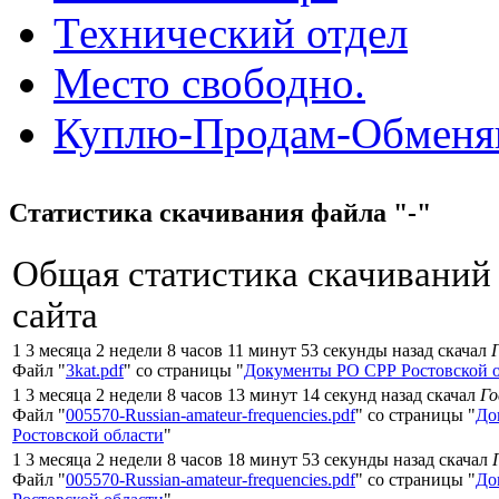
Технический отдел
Место свободно.
Куплю-Продам-Обмен
Статистика скачивания файла "-"
Общая статистика скачиваний
сайта
1 3 месяца 2 недели 8 часов 11 минут 53 секунды назад скачал
Файл "
3kat.pdf
" со страницы "
Документы РО СРР Ростовской 
1 3 месяца 2 недели 8 часов 13 минут 14 секунд назад скачал
Го
Файл "
005570-Russian-amateur-frequencies.pdf
" со страницы "
До
Ростовской области
"
1 3 месяца 2 недели 8 часов 18 минут 53 секунды назад скачал
Файл "
005570-Russian-amateur-frequencies.pdf
" со страницы "
До