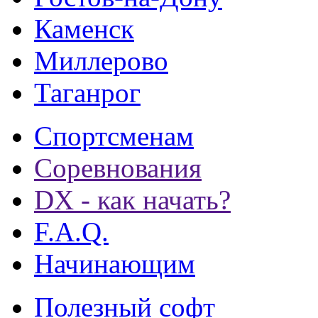
Каменск
Миллерово
Таганрог
Спортсменам
Соревнования
DX - как начать?
F.A.Q.
Начинающим
Полезный софт