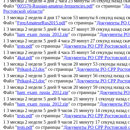
1 3 месяца 2 недели 4 дня 2 часа 23 минуты 16 секунд назад ск
Файл "
005570-Russian-amateur-frequencies.pdf
" со страницы "
До
Ростовской области
"
1 3 месяца 2 недели 4 дня 17 часов 53 минуты 6 секунд назад с
Файл "
FreqAmateurRus2015.pdf
" со страницы "
Документы РО С
1 3 месяца 2 недели 5 дней 4 часа 27 минут 39 секунд назад ск
Файл "
ham_exam_russia_2012.zip
" со страницы "
Документы РО 
1 3 месяца 2 недели 5 дней 4 часа 29 минут 27 секунд назад ск
Файл "
tests.pdf
" со страницы "
Документы РО СРР Ростовской 
1 3 месяца 2 недели 5 дней 4 часа 35 минут 54 секунды назад с
Файл "
4kat.pdf
" со страницы "
Документы РО СРР Ростовской 
1 3 месяца 2 недели 5 дней 9 часов 20 минут 53 секунды назад
Файл "
Prikaz4-23.doc
" со страницы "
Документы РО СРР Ростов
1 3 месяца 2 недели 5 дней 9 часов 20 минут 56 секунд назад с
Файл "
Prikaz4-23.doc
" со страницы "
Документы РО СРР Ростов
1 3 месяца 2 недели 5 дней 9 часов 20 минут 59 секунд назад с
Файл "
ham_exam_russia_2012.zip
" со страницы "
Документы РО 
1 3 месяца 2 недели 5 дней 9 часов 21 минуту 1 секунду назад 
Файл "
ham_exam_russia_2012.zip
" со страницы "
Документы РО 
1 3 месяца 2 недели 5 дней 9 часов 21 минуту 14 секунд назад 
Файл "
tests.pdf
" со страницы "
Документы РО СРР Ростовской 
1 3 месяца 2 недели 5 дней 9 часов 21 минуту 17 секунд назад 
Файл "
tests.pdf
" со страницы "
Документы РО СРР Ростовской 