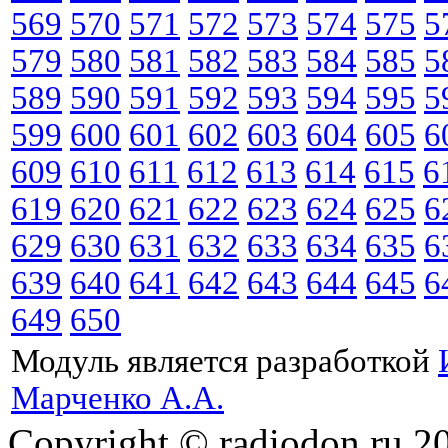
569
570
571
572
573
574
575
5
579
580
581
582
583
584
585
5
589
590
591
592
593
594
595
5
599
600
601
602
603
604
605
6
609
610
611
612
613
614
615
6
619
620
621
622
623
624
625
6
629
630
631
632
633
634
635
6
639
640
641
642
643
644
645
6
649
650
Модуль является разработкой
Марченко А.А.
Copyright © radiodon.ru 2