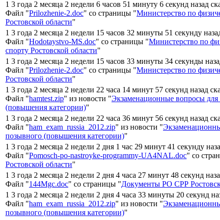
1 3 года 2 месяца 2 недели 6 часов 51 минуту 6 секунд назад с
Файл "
Prilozhenie-2.doc
" со страницы "
Министерство по физиче
Ростовской области
"
1 3 года 2 месяца 2 недели 15 часов 32 минуты 51 секунду наза
Файл "
Hodotaystvo-MS.doc
" со страницы "
Министерство по физ
спорту Ростовской области
"
1 3 года 2 месяца 2 недели 15 часов 33 минуты 34 секунды наз
Файл "
Prilozhenie-2.doc
" со страницы "
Министерство по физиче
Ростовской области
"
1 3 года 2 месяца 2 недели 22 часа 14 минут 57 секунд назад ск
Файл "
hamtest.zip
" из новости "
Экзаменационные вопросы для
(повышения категории)
"
1 3 года 2 месяца 2 недели 22 часа 36 минут 56 секунд назад ск
Файл "
ham_exam_russia_2012.zip
" из новости "
Экзаменационны
позывного (повышения категории)
"
1 3 года 2 месяца 2 недели 2 дня 1 час 29 минут 41 секунду наз
Файл "
Pomosch-po-nastroyke-programmy-UA4NAL.doc
" со стра
Ростовской области
"
1 3 года 2 месяца 2 недели 2 дня 4 часа 27 минут 48 секунд наз
Файл "
144Mgc.doc
" со страницы "
Документы РО СРР Ростовск
1 3 года 2 месяца 2 недели 2 дня 4 часа 33 минуты 20 секунд н
Файл "
ham_exam_russia_2012.zip
" из новости "
Экзаменационны
позывного (повышения категории)
"