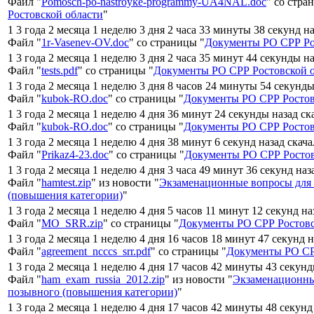
Файл "
Pomosch-po-nastroyke-programmy-UA4NAL.doc
" со стра
Ростовской области
"
1 3 года 2 месяца 1 неделю 3 дня 2 часа 33 минуты 38 секунд н
Файл "
1r-Vasenev-OV.doc
" со страницы "
Документы РО СРР Ро
1 3 года 2 месяца 1 неделю 3 дня 2 часа 35 минут 44 секунды н
Файл "
tests.pdf
" со страницы "
Документы РО СРР Ростовской 
1 3 года 2 месяца 1 неделю 3 дня 8 часов 24 минуты 54 секунд
Файл "
kubok-RO.doc
" со страницы "
Документы РО СРР Ростов
1 3 года 2 месяца 1 неделю 4 дня 36 минут 24 секунды назад с
Файл "
kubok-RO.doc
" со страницы "
Документы РО СРР Ростов
1 3 года 2 месяца 1 неделю 4 дня 38 минут 6 секунд назад скач
Файл "
Prikaz4-23.doc
" со страницы "
Документы РО СРР Ростов
1 3 года 2 месяца 1 неделю 4 дня 3 часа 49 минут 36 секунд наз
Файл "
hamtest.zip
" из новости "
Экзаменационные вопросы для
(повышения категории)
"
1 3 года 2 месяца 1 неделю 4 дня 5 часов 11 минут 12 секунд н
Файл "
MO_SRR.zip
" со страницы "
Документы РО СРР Ростовс
1 3 года 2 месяца 1 неделю 4 дня 16 часов 18 минут 47 секунд 
Файл "
agreement_ncccs_srr.pdf
" со страницы "
Документы РО СР
1 3 года 2 месяца 1 неделю 4 дня 17 часов 42 минуты 43 секун
Файл "
ham_exam_russia_2012.zip
" из новости "
Экзаменационны
позывного (повышения категории)
"
1 3 года 2 месяца 1 неделю 4 дня 17 часов 42 минуты 48 секунд