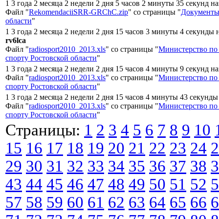
1 3 года 2 месяца 2 недели 2 дня 5 часов 2 минуты 35 секунд н
Файл "
RekomendaciiSRR-GRChC.zip
" со страницы "
Документы
области
"
1 3 года 2 месяца 2 недели 2 дня 15 часов 3 минуты 4 секунды 
rv6lca
Файл "
radiosport2010_2013.xls
" со страницы "
Министерство по 
спорту Ростовской области
"
1 3 года 2 месяца 2 недели 2 дня 15 часов 4 минуты 9 секунд н
Файл "
radiosport2010_2013.xls
" со страницы "
Министерство по 
спорту Ростовской области
"
1 3 года 2 месяца 2 недели 2 дня 15 часов 4 минуты 43 секунды
Файл "
radiosport2010_2013.xls
" со страницы "
Министерство по 
спорту Ростовской области
"
Страницы:
1
2
3
4
5
6
7
8
9
10
15
16
17
18
19
20
21
22
23
24
2
29
30
31
32
33
34
35
36
37
38
3
43
44
45
46
47
48
49
50
51
52
5
57
58
59
60
61
62
63
64
65
66
6