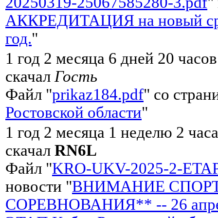
20250319-25067585280-3.pdf
"
АККРЕДИТАЦИЯ на новый сро
год.
"
1 год 2 месяца 6 дней 20 часо
скачал
Гость
Файл "
prikaz184.pdf
" со стран
Ростовской области
"
1 год 2 месяца 1 неделю 2 час
скачал
RN6L
Файл "
KRO-UKV-2025-2-ETA
новости "
ВНИМАНИЕ СПОР
СОРЕВНОВАНИЯ** -- 26 апре