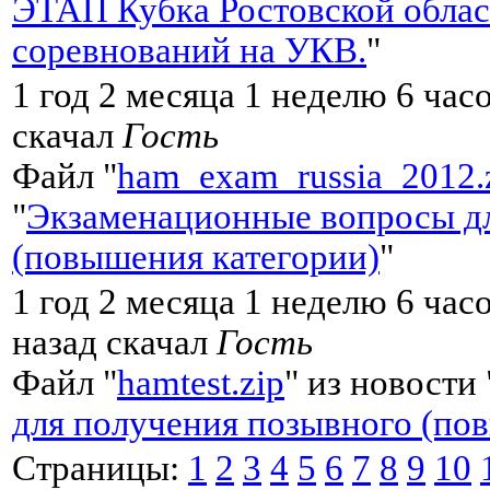
ЭТАП Кубка Ростовской обла
соревнований на УКВ.
"
1 год 2 месяца 1 неделю 6 час
скачал
Гость
Файл "
ham_exam_russia_2012.
"
Экзаменационные вопросы дл
(повышения категории)
"
1 год 2 месяца 1 неделю 6 ча
назад скачал
Гость
Файл "
hamtest.zip
" из новости 
для получения позывного (по
Страницы:
1
2
3
4
5
6
7
8
9
10