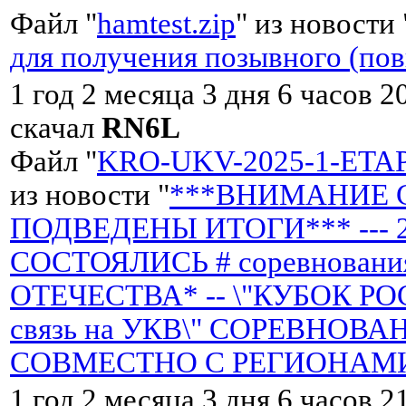
Файл "
hamtest.zip
" из новости 
для получения позывного (по
1 год 2 месяца 3 дня 6 часов 2
скачал
RN6L
Файл "
KRO-UKV-2025-1-ETAP-Z
из новости "
***ВНИМАНИЕ 
ПОДВЕДЕНЫ ИТОГИ*** --- 22 
СОСТОЯЛИСЬ # соревнован
ОТЕЧЕСТВА* -- \"КУБОК Р
связь на УКВ\" СОРЕВНОВ
СОВМЕСТНО С РЕГИОНАМИ
1 год 2 месяца 3 дня 6 часов 