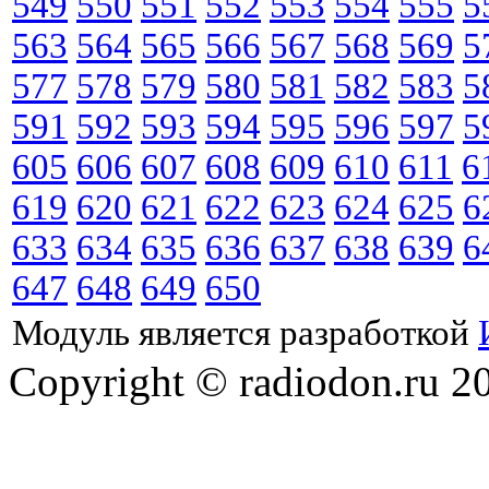
549
550
551
552
553
554
555
5
563
564
565
566
567
568
569
5
577
578
579
580
581
582
583
5
591
592
593
594
595
596
597
5
605
606
607
608
609
610
611
6
619
620
621
622
623
624
625
6
633
634
635
636
637
638
639
6
647
648
649
650
Модуль является разработкой
Copyright © radiodon.ru 2