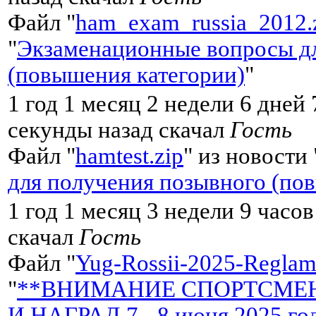
Файл "
ham_exam_russia_2012.
"
Экзаменационные вопросы дл
(повышения категории)
"
1 год 1 месяц 2 недели 6 дней
секунды назад скачал
Гость
Файл "
hamtest.zip
" из новости 
для получения позывного (по
1 год 1 месяц 3 недели 9 часо
скачал
Гость
Файл "
Yug-Rossii-2025-Reglame
"
**ВНИМАНИЕ СПОРТСМЕН
И НАГРАД 7 - 8 июня 2025 