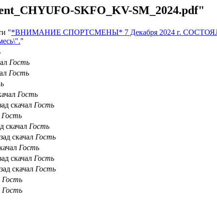
ament_CHYUFO-SKFO_KV-SM_2024.pdf"
ти "
*ВНИМАНИЕ СПОРТСМЕНЫ* 7 Декабря 2024 г. СОСТО
есь\".
"
ь
чал
Гость
чал
Гость
ь
скачал
Гость
зад скачал
Гость
л
Гость
ад скачал
Гость
азад скачал
Гость
скачал
Гость
зад скачал
Гость
азад скачал
Гость
л
Гость
л
Гость