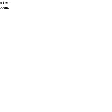
ал
Гость
Гость