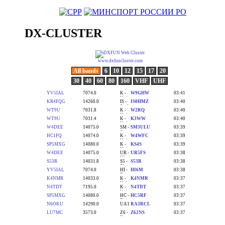
DX-CLUSTER