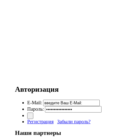
Авторизация
E-Mail:
Пароль:
Регистрация
Забыли пароль?
Наши партнеры