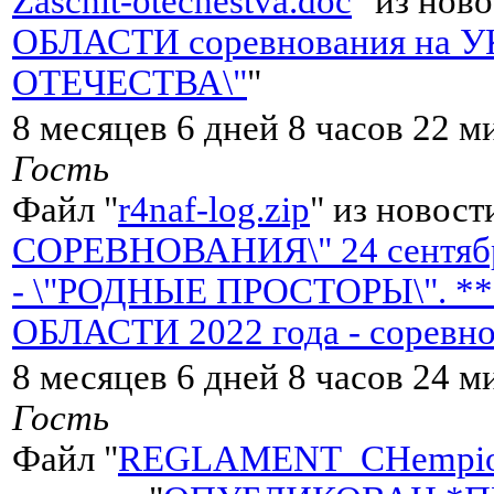
Zaschit-otechestva.doc
" из ново
ОБЛАСТИ соревнования на 
ОТЕЧЕСТВА\"
"
8 месяцев 6 дней 8 часов 22 м
Гость
Файл "
r4naf-log.zip
" из новост
СОРЕВНОВАНИЯ\" 24 сентября
- \"РОДНЫЕ ПРОСТОРЫ\". 
ОБЛАСТИ 2022 года - соревн
8 месяцев 6 дней 8 часов 24 м
Гость
Файл "
REGLAMENT_CHempiona