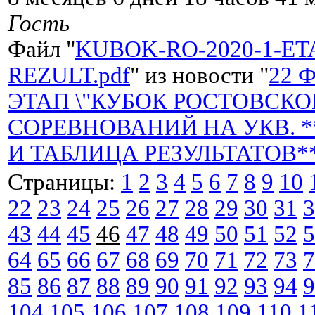
Гость
Файл "
KUBOK-RO-2020-1-ET
REZULT.pdf
" из новости "
22 
ЭТАП \"КУБОК РОСТОВСКОЙ
СОРЕВНОВАНИЙ НА УКВ. 
И ТАБЛИЦА РЕЗУЛЬТАТОВ*
Страницы:
1
2
3
4
5
6
7
8
9
10
22
23
24
25
26
27
28
29
30
31
3
43
44
45
46
47
48
49
50
51
52
5
64
65
66
67
68
69
70
71
72
73
7
85
86
87
88
89
90
91
92
93
94
9
104
105
106
107
108
109
110
1