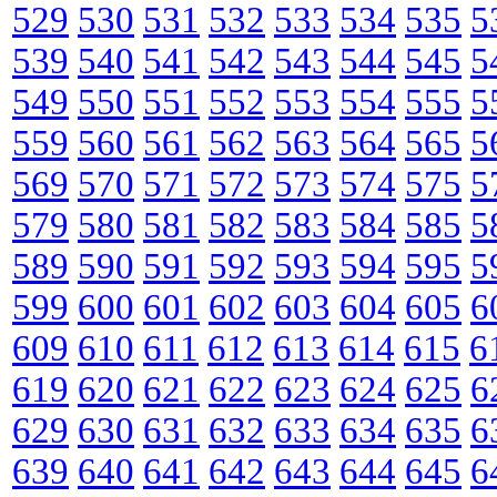
529
530
531
532
533
534
535
5
539
540
541
542
543
544
545
5
549
550
551
552
553
554
555
5
559
560
561
562
563
564
565
5
569
570
571
572
573
574
575
5
579
580
581
582
583
584
585
5
589
590
591
592
593
594
595
5
599
600
601
602
603
604
605
6
609
610
611
612
613
614
615
6
619
620
621
622
623
624
625
6
629
630
631
632
633
634
635
6
639
640
641
642
643
644
645
6