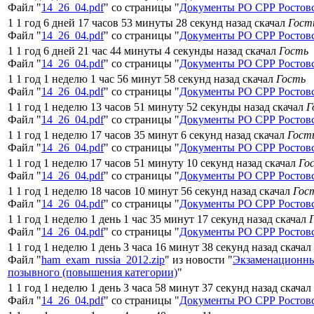
Файл "
14_26_04.pdf
" со страницы "
Документы РО СРР Ростовс
1 1 год 6 дней 17 часов 53 минуты 28 секунд назад скачал
Гост
Файл "
14_26_04.pdf
" со страницы "
Документы РО СРР Ростовс
1 1 год 6 дней 21 час 44 минуты 4 секунды назад скачал
Гость
Файл "
14_26_04.pdf
" со страницы "
Документы РО СРР Ростовс
1 1 год 1 неделю 1 час 56 минут 58 секунд назад скачал
Гость
Файл "
14_26_04.pdf
" со страницы "
Документы РО СРР Ростовс
1 1 год 1 неделю 13 часов 51 минуту 52 секунды назад скачал
Г
Файл "
14_26_04.pdf
" со страницы "
Документы РО СРР Ростовс
1 1 год 1 неделю 17 часов 35 минут 6 секунд назад скачал
Гост
Файл "
14_26_04.pdf
" со страницы "
Документы РО СРР Ростовс
1 1 год 1 неделю 17 часов 51 минуту 10 секунд назад скачал
Го
Файл "
14_26_04.pdf
" со страницы "
Документы РО СРР Ростовс
1 1 год 1 неделю 18 часов 10 минут 56 секунд назад скачал
Гос
Файл "
14_26_04.pdf
" со страницы "
Документы РО СРР Ростовс
1 1 год 1 неделю 1 день 1 час 35 минут 17 секунд назад скачал
Файл "
14_26_04.pdf
" со страницы "
Документы РО СРР Ростовс
1 1 год 1 неделю 1 день 3 часа 16 минут 38 секунд назад скачал
Файл "
ham_exam_russia_2012.zip
" из новости "
Экзаменационны
позывного (повышения категории)
"
1 1 год 1 неделю 1 день 3 часа 58 минут 37 секунд назад скачал
Файл "
14_26_04.pdf
" со страницы "
Документы РО СРР Ростовс