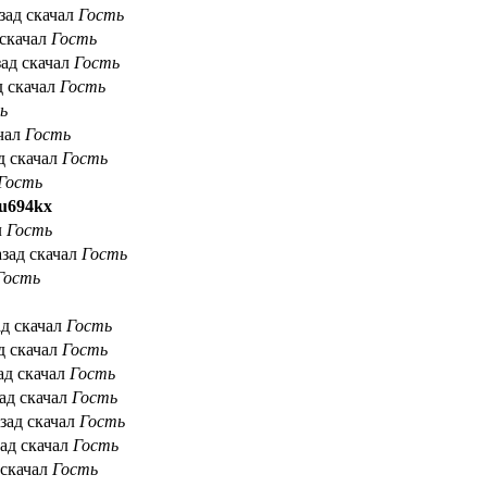
азад скачал
Гость
 скачал
Гость
зад скачал
Гость
д скачал
Гость
ь
ачал
Гость
ад скачал
Гость
Гость
u694kx
л
Гость
азад скачал
Гость
Гость
ад скачал
Гость
ад скачал
Гость
зад скачал
Гость
зад скачал
Гость
азад скачал
Гость
зад скачал
Гость
 скачал
Гость