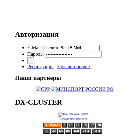
Авторизация
E-Mail:
Пароль:
Регистрация
Забыли пароль?
Наши партнеры
DX-CLUSTER