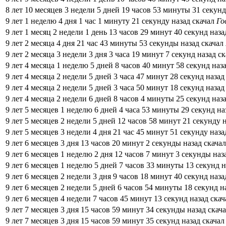
8 лет 10 месяцев 3 недели 5 дней 19 часов 53 минуты 31 секун
9 лет 1 неделю 4 дня 1 час 1 минуту 21 секунду назад скачал
Го
9 лет 1 месяц 2 недели 1 день 13 часов 29 минут 40 секунд наз
9 лет 2 месяца 4 дня 21 час 43 минуты 53 секунды назад скачал
9 лет 2 месяца 3 недели 3 дня 3 часа 19 минут 7 секунд назад с
9 лет 4 месяца 1 неделю 5 дней 8 часов 40 минут 58 секунд наз
9 лет 4 месяца 2 недели 5 дней 3 часа 47 минут 28 секунд назад
9 лет 4 месяца 2 недели 5 дней 3 часа 50 минут 18 секунд назад
9 лет 4 месяца 2 недели 6 дней 8 часов 4 минуты 25 секунд наз
9 лет 5 месяцев 1 неделю 6 дней 4 часа 53 минуты 29 секунд на
9 лет 5 месяцев 2 недели 5 дней 12 часов 58 минут 21 секунду 
9 лет 5 месяцев 3 недели 4 дня 21 час 45 минут 51 секунду наз
9 лет 6 месяцев 3 дня 13 часов 20 минут 2 секунды назад скача
9 лет 6 месяцев 1 неделю 2 дня 12 часов 7 минут 3 секунды наз
9 лет 6 месяцев 1 неделю 5 дней 7 часов 33 минуты 13 секунд 
9 лет 6 месяцев 2 недели 3 дня 9 часов 18 минут 40 секунд наз
9 лет 6 месяцев 2 недели 5 дней 6 часов 54 минуты 18 секунд н
9 лет 6 месяцев 4 недели 7 часов 45 минут 13 секунд назад ска
9 лет 7 месяцев 3 дня 15 часов 59 минут 34 секунды назад скач
9 лет 7 месяцев 3 дня 15 часов 59 минут 35 секунд назад скача