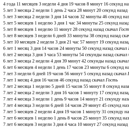
4 года 11 месяцев 3 недели 4 дня 19 часов 8 минут 16 секунд н
5 лет 3 месяца 2 недели 1 день 2 часа 28 минут 20 секунд назад
5 лет 3 месяца 2 недели 3 дня 14 часов 32 минуты 46 секунд на
5 лет 5 месяцев 1 неделю 3 дня 1 час 34 минуты 25 секунд наза
5 лет 8 месяцев 1 неделю 11 минут 28 секунд назад скачал
Гост
5 лет 8 месяцев 3 недели 6 дней 33 минуты 38 секунд назад ск
5 лет 10 месяцев 2 недели 3 дня 21 час 57 минут 19 секунд наз
6 лет 1 месяц 3 дня 14 часов 24 минуты 50 секунд назад скачал
6 лет 2 месяца 3 дня 3 часа 53 минуты 54 секунды назад скачал
6 лет 3 месяца 2 недели 4 дня 39 минут 42 секунды назад скача
6 лет 6 месяцев 4 недели 1 день 17 часов 23 минуты 6 секунд н
7 лет 3 недели 6 дней 19 часов 56 минут 5 секунд назад скачал
7 лет 1 месяц 4 дня 16 часов 46 секунд назад скачал
Гость
7 лет 2 месяца 1 неделю 5 дней 15 часов 55 минут 8 секунд наз
7 лет 2 месяца 2 недели 3 дня 16 часов 1 минуту 17 секунд наз
7 лет 4 месяца 3 недели 1 день 9 часов 14 минут 21 секунду на
7 лет 4 месяца 3 недели 6 дней 14 часов 29 минут 45 секунд на
7 лет 5 месяцев 2 недели 4 дня 19 часов 1 минуту 31 секунду н
7 лет 6 месяцев 1 неделю 1 день 8 часов 25 минут 35 секунд на
7 лет 6 месяцев 3 недели 3 дня 4 часа 10 минут 27 секунд назад