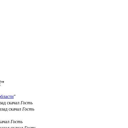
f"
области
"
азад скачал
Гость
азад скачал
Гость
скачал
Гость
назад скачал
Гость