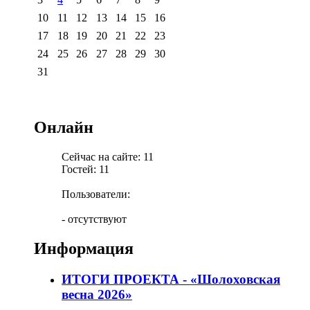
10
11
12
13
14
15
16
17
18
19
20
21
22
23
24
25
26
27
28
29
30
31
Онлайн
Сейчас на сайте: 11
Гостей: 11
Пользователи:
- отсутствуют
Информация
ИТОГИ ПРОЕКТА - «Шолоховская
весна 2026»