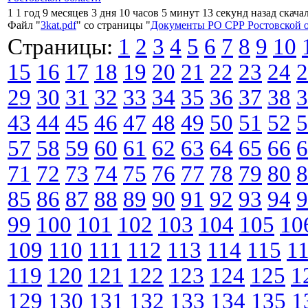
1 1 год 9 месяцев 3 дня 10 часов 5 минут 13 секунд назад скача
Файл "
3kat.pdf
" со страницы "
Документы РО СРР Ростовской 
Страницы:
1
2
3
4
5
6
7
8
9
10
15
16
17
18
19
20
21
22
23
24
2
29
30
31
32
33
34
35
36
37
38
3
43
44
45
46
47
48
49
50
51
52
5
57
58
59
60
61
62
63
64
65
66
6
71
72
73
74
75
76
77
78
79
80
8
85
86
87
88
89
90
91
92
93
94
9
99
100
101
102
103
104
105
10
109
110
111
112
113
114
115
1
119
120
121
122
123
124
125
1
129
130
131
132
133
134
135
1