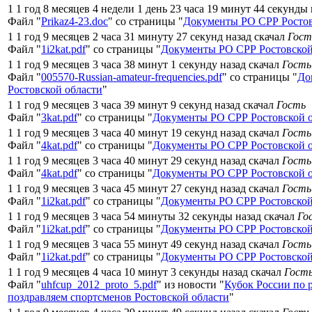
1 1 год 8 месяцев 4 недели 1 день 23 часа 19 минут 44 секунды
Файл "
Prikaz4-23.doc
" со страницы "
Документы РО СРР Ростов
1 1 год 9 месяцев 2 часа 31 минуту 27 секунд назад скачал
Гост
Файл "
1i2kat.pdf
" со страницы "
Документы РО СРР Ростовской
1 1 год 9 месяцев 3 часа 38 минут 1 секунду назад скачал
Гость
Файл "
005570-Russian-amateur-frequencies.pdf
" со страницы "
До
Ростовской области
"
1 1 год 9 месяцев 3 часа 39 минут 9 секунд назад скачал
Гость
Файл "
3kat.pdf
" со страницы "
Документы РО СРР Ростовской 
1 1 год 9 месяцев 3 часа 40 минут 19 секунд назад скачал
Гость
Файл "
4kat.pdf
" со страницы "
Документы РО СРР Ростовской 
1 1 год 9 месяцев 3 часа 40 минут 29 секунд назад скачал
Гость
Файл "
4kat.pdf
" со страницы "
Документы РО СРР Ростовской 
1 1 год 9 месяцев 3 часа 45 минут 27 секунд назад скачал
Гость
Файл "
1i2kat.pdf
" со страницы "
Документы РО СРР Ростовской
1 1 год 9 месяцев 3 часа 54 минуты 32 секунды назад скачал
Го
Файл "
1i2kat.pdf
" со страницы "
Документы РО СРР Ростовской
1 1 год 9 месяцев 3 часа 55 минут 49 секунд назад скачал
Гость
Файл "
1i2kat.pdf
" со страницы "
Документы РО СРР Ростовской
1 1 год 9 месяцев 4 часа 10 минут 3 секунды назад скачал
Гост
Файл "
uhfcup_2012_proto_5.pdf
" из новости "
Кубок России по 
поздравляем спортсменов Ростовской области
"