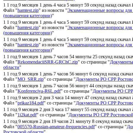
1 1 год 9 месяцев 1 день 4 часа 5 минут 59 секунд назад скачал
Файл "
hamtest.zip
" из новости "
Экзаменационные вопросы для
(повышения категории)
"
1 1 год 9 месяцев 1 день 4 часа 5 минут 59 секунд назад скачал
Файл "
hamtest.zip
" из новости "
Экзаменационные вопросы для
(повышения категории)
"
1 1 год 9 месяцев 1 день 4 часа 5 минут 59 секунд назад скачал
Файл "
hamtest.zip
" из новости "
Экзаменационные вопросы для
(повышения категории)
"
1 1 год 9 месяцев 1 день 7 часов 54 минуты 25 секунд назад ск
Файл "
RekomendaciiSRR-GRChC.zip
" со страницы "
Документы
области
"
1 1 год 9 месяцев 1 день 7 часов 56 минут 6 секунд назад скача
Файл "
MO_SRR.zip
" со страницы "
Документы РО СРР Ростовс
1 1 год 9 месяцев 1 день 7 часов 56 минут 44 секунды назад ск
Файл "
Konferenciya-R6L.pdf
" со страницы "
Документы РО СРР 
1 1 год 9 месяцев 2 дня 3 часа 14 минут 47 секунд назад скачал
Файл "
prikaz184.pdf
" со страницы "
Документы РО СРР Ростовс
1 1 год 9 месяцев 2 дня 3 часа 17 минут 55 секунд назад скачал
Файл "
1i2kat.pdf
" со страницы "
Документы РО СРР Ростовской
1 1 год 9 месяцев 2 дня 19 часов 21 минуту 8 секунд назад скач
Файл "
005570-Russian-amateur-frequencies.pdf
" со страницы "
До
Ростовской области
"