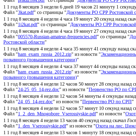
Файл "
prikaz184.pdf
" со страницы "
Документы РО СРР Ростовс
1 1 год 8 месяцев 3 недели 6 дней 19 часов 21 минуту 1 секунд
Файл "
3kat.pdf
" со страницы "
Документы РО СРР Ростовской 
1 1 год 8 месяцев 4 недели 4 часа 19 минут 20 секунд назад ска
Файл "
1i2kat.pdf
" со страницы "
Документы РО СРР Ростовской
1 1 год 8 месяцев 4 недели 4 часа 19 минут 27 секунд назад ска
Файл "
005570-Russian-amateur-frequencies.pdf
" со страницы "
До
Ростовской области
"
1 1 год 8 месяцев 4 недели 4 часа 35 минут 41 секунду назад с
Файл "
ham_exam_russia_2012.zip
" из новости "
Экзаменационны
позывного (повышения категории)
"
1 1 год 8 месяцев 4 недели 4 часа 37 минут 44 секунды назад с
Файл "
ham_exam_russia_2012.zip
" из новости "
Экзаменационны
позывного (повышения категории)
"
1 1 год 8 месяцев 4 недели 12 часов 50 минут 28 секунд назад 
Файл "
24-25_05_14-rez.doc
" из новости "
Первенство РО по СР
1 1 год 8 месяцев 4 недели 12 часов 54 минуты 4 секунды наза
Файл "
24_05_14-rez.doc
" из новости "
Первенство РО по СРП
"
1 1 год 8 месяцев 4 недели 12 часов 57 минут 10 секунд назад 
Файл "
1_2_den_Mnogobore_Vserossiyskie.pdf
" из новости "
Охот
1 1 год 8 месяцев 4 недели 13 часов 40 секунд назад скачал
Гос
Файл "
1_den_Vserossiyskie.pdf
" из новости "
Охота на лис. Цим
1 1 год 8 месяцев 4 недели 13 часов 1 минуту 18 секунд назад 