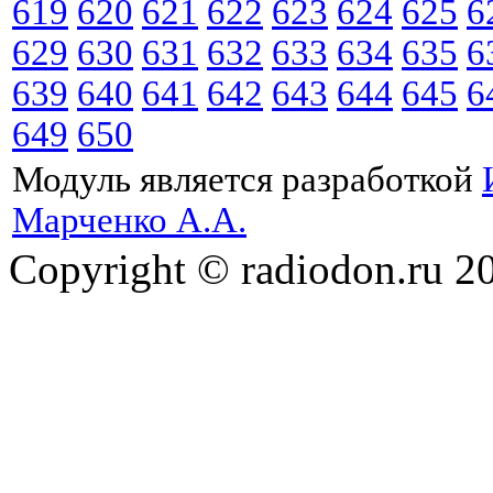
619
620
621
622
623
624
625
6
629
630
631
632
633
634
635
6
639
640
641
642
643
644
645
6
649
650
Модуль является разработкой
Марченко А.А.
Copyright © radiodon.ru 2