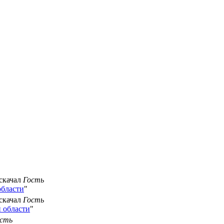
 скачал
Гость
области
"
 скачал
Гость
 области
"
сть