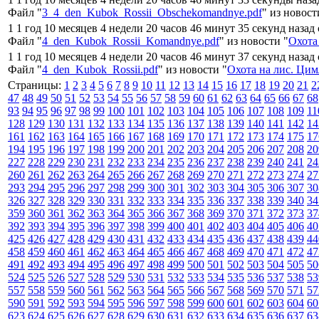
Файл "
3_4_den_Kubok_Rossii_Obschekomandnye.pdf
" из новост
1 1 год 10 месяцев 4 недели 20 часов 46 минут 35 секунд назад
Файл "
4_den_Kubok_Rossii_Komandnye.pdf
" из новости "
Охота
1 1 год 10 месяцев 4 недели 20 часов 46 минут 37 секунд назад
Файл "
4_den_Kubok_Rossii.pdf
" из новости "
Охота на лис. Ци
Страницы:
1
2
3
4
5
6
7
8
9
10
11
12
13
14
15
16
17
18
19
20
21
2
47
48
49
50
51
52
53
54
55
56
57
58
59
60
61
62
63
64
65
66
67
68
93
94
95
96
97
98
99
100
101
102
103
104
105
106
107
108
109
11
128
129
130
131
132
133
134
135
136
137
138
139
140
141
142
14
161
162
163
164
165
166
167
168
169
170
171
172
173
174
175
17
194
195
196
197
198
199
200
201
202
203
204
205
206
207
208
20
227
228
229
230
231
232
233
234
235
236
237
238
239
240
241
24
260
261
262
263
264
265
266
267
268
269
270
271
272
273
274
27
293
294
295
296
297
298
299
300
301
302
303
304
305
306
307
30
326
327
328
329
330
331
332
333
334
335
336
337
338
339
340
34
359
360
361
362
363
364
365
366
367
368
369
370
371
372
373
37
392
393
394
395
396
397
398
399
400
401
402
403
404
405
406
40
425
426
427
428
429
430
431
432
433
434
435
436
437
438
439
44
458
459
460
461
462
463
464
465
466
467
468
469
470
471
472
47
491
492
493
494
495
496
497
498
499
500
501
502
503
504
505
50
524
525
526
527
528
529
530
531
532
533
534
535
536
537
538
53
557
558
559
560
561
562
563
564
565
566
567
568
569
570
571
57
590
591
592
593
594
595
596
597
598
599
600
601
602
603
604
60
623
624
625
626
627
628
629
630
631
632
633
634
635
636
637
63