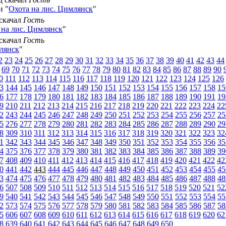
и "
Охота на лис. Цимлянск
"
 скачал
Гость
 на лис. Цимлянск
"
 скачал
Гость
млянск
"
2
23
24
25
26
27
28
29
30
31
32
33
34
35
36
37
38
39
40
41
42
43
44
69
70
71
72
73
74
75
76
77
78
79
80
81
82
83
84
85
86
87
88
89
90
0
111
112
113
114
115
116
117
118
119
120
121
122
123
124
125
126
3
144
145
146
147
148
149
150
151
152
153
154
155
156
157
158
15
6
177
178
179
180
181
182
183
184
185
186
187
188
189
190
191
19
9
210
211
212
213
214
215
216
217
218
219
220
221
222
223
224
22
2
243
244
245
246
247
248
249
250
251
252
253
254
255
256
257
25
5
276
277
278
279
280
281
282
283
284
285
286
287
288
289
290
29
8
309
310
311
312
313
314
315
316
317
318
319
320
321
322
323
32
1
342
343
344
345
346
347
348
349
350
351
352
353
354
355
356
35
4
375
376
377
378
379
380
381
382
383
384
385
386
387
388
389
39
7
408
409
410
411
412
413
414
415
416
417
418
419
420
421
422
42
0
441
442
443
444
445
446
447
448
449
450
451
452
453
454
455
45
3
474
475
476
477
478
479
480
481
482
483
484
485
486
487
488
48
6
507
508
509
510
511
512
513
514
515
516
517
518
519
520
521
52
9
540
541
542
543
544
545
546
547
548
549
550
551
552
553
554
55
2
573
574
575
576
577
578
579
580
581
582
583
584
585
586
587
58
5
606
607
608
609
610
611
612
613
614
615
616
617
618
619
620
62
8
639
640
641
642
643
644
645
646
647
648
649
650