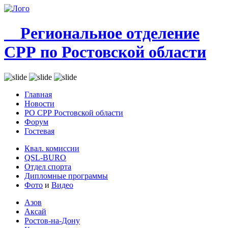
Региональное отделение
СРР по Ростовской области
Главная
Новости
РО СРР Ростовской области
Форум
Гостевая
Квал. комиссии
QSL-BURO
Отдел спорта
Дипломные программы
Фото
и
Видео
Азов
Аксай
Ростов-на-Дону