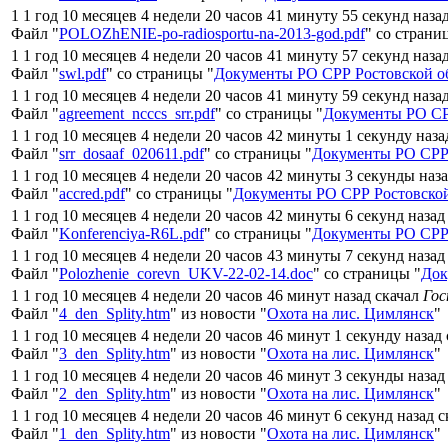
1 1 год 10 месяцев 4 недели 20 часов 41 минуту 55 секунд наза
Файл "
POLOZhENIE-po-radiosportu-na-2013-god.pdf
" со страни
1 1 год 10 месяцев 4 недели 20 часов 41 минуту 57 секунд наза
Файл "
swl.pdf
" со страницы "
Документы РО СРР Ростовской о
1 1 год 10 месяцев 4 недели 20 часов 41 минуту 59 секунд наза
Файл "
agreement_ncccs_srr.pdf
" со страницы "
Документы РО СР
1 1 год 10 месяцев 4 недели 20 часов 42 минуты 1 секунду наза
Файл "
srr_dosaaf_020611.pdf
" со страницы "
Документы РО СРР 
1 1 год 10 месяцев 4 недели 20 часов 42 минуты 3 секунды наз
Файл "
accred.pdf
" со страницы "
Документы РО СРР Ростовской
1 1 год 10 месяцев 4 недели 20 часов 42 минуты 6 секунд назад
Файл "
Konferenciya-R6L.pdf
" со страницы "
Документы РО СРР 
1 1 год 10 месяцев 4 недели 20 часов 43 минуты 7 секунд назад
Файл "
Polozhenie_corevn_UKV-22-02-14.doc
" со страницы "
Док
1 1 год 10 месяцев 4 недели 20 часов 46 минут назад скачал
Го
Файл "
4_den_Splity.htm
" из новости "
Охота на лис. Цимлянск
"
1 1 год 10 месяцев 4 недели 20 часов 46 минут 1 секунду назад
Файл "
3_den_Splity.htm
" из новости "
Охота на лис. Цимлянск
"
1 1 год 10 месяцев 4 недели 20 часов 46 минут 3 секунды назад
Файл "
2_den_Splity.htm
" из новости "
Охота на лис. Цимлянск
"
1 1 год 10 месяцев 4 недели 20 часов 46 минут 6 секунд назад 
Файл "
1_den_Splity.htm
" из новости "
Охота на лис. Цимлянск
"