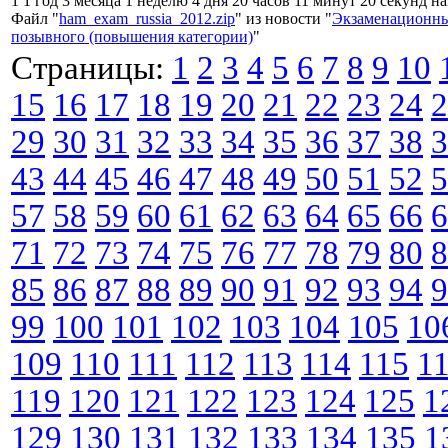
1 1 год 3 месяца 1 неделю 4 дня 20 часов 11 минут 20 секунд н
Файл "
ham_exam_russia_2012.zip
" из новости "
Экзаменационны
позывного (повышения категории)
"
Страницы:
1
2
3
4
5
6
7
8
9
10
15
16
17
18
19
20
21
22
23
24
2
29
30
31
32
33
34
35
36
37
38
3
43
44
45
46
47
48
49
50
51
52
5
57
58
59
60
61
62
63
64
65
66
6
71
72
73
74
75
76
77
78
79
80
8
85
86
87
88
89
90
91
92
93
94
9
99
100
101
102
103
104
105
10
109
110
111
112
113
114
115
1
119
120
121
122
123
124
125
1
129
130
131
132
133
134
135
1