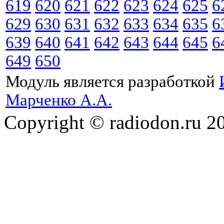
619
620
621
622
623
624
625
6
629
630
631
632
633
634
635
6
639
640
641
642
643
644
645
6
649
650
Модуль является разработкой
Марченко А.А.
Copyright © radiodon.ru 2