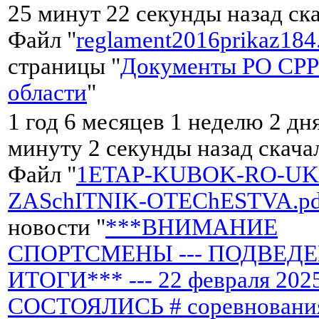
25 минут 22 секунды назад ск
Файл "
reglament2016prikaz184
страницы "
Документы РО СРР
области
"
1 год 6 месяцев 1 неделю 2 дня
минуту 2 секунды назад скач
Файл "
1ETAP-KUBOK-RO-UKV
ZASchITNIK-OTEChESTVA.pd
новости "
***ВНИМАНИЕ
СПОРТСМЕНЫ --- ПОДВЕД
ИТОГИ*** --- 22 февраля 2025
СОСТОЯЛИСЬ # соревнования