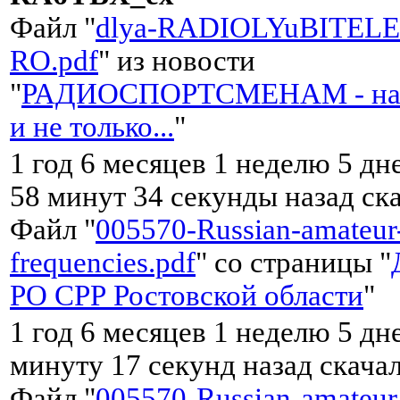
Файл "
dlya-RADIOLYuBITELE
RO.pdf
" из новости
"
РАДИОСПОРТСМЕНАМ - на
и не только...
"
1 год 6 месяцев 1 неделю 5 дн
58 минут 34 секунды назад ск
Файл "
005570-Russian-amateur
frequencies.pdf
" со страницы "
РО СРР Ростовской области
"
1 год 6 месяцев 1 неделю 5 дне
минуту 17 секунд назад скача
Файл "
005570-Russian-amateur