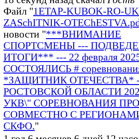
Файл "
1ETAP-KUBOK-RO-UKV
ZASchITNIK-OTEChESTVA.pd
новости "
***ВНИМАНИЕ
СПОРТСМЕНЫ --- ПОДВЕД
ИТОГИ*** --- 22 февраля 2025
СОСТОЯЛИСЬ # соревнования
*ЗАЩИТНИК ОТЕЧЕСТВА* -
РОСТОВСКОЙ ОБЛАСТИ 2025 
УКВ\" СОРЕВНОВАНИЯ ПР
СОВМЕСТНО С РЕГИОНАМ
СКФО.
"
1 год 6 месяцев 6 дней 12 час