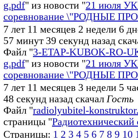
g.pdf
" из новости "
21 июля У
соревнование \"РОДНЫЕ ПР
7 лет 11 месяцев 2 недели 6 д
57 минут 39 секунд назад ска
Файл "
3-ETAP-KUBOK-RO-UK
g.pdf
" из новости "
21 июля У
соревнование \"РОДНЫЕ ПР
7 лет 11 месяцев 3 недели 5 ч
48 секунд назад скачал
Гость
Файл "
radiolyubitel-konstruktor
страницы "
Радиотехнический 
Страницы:
1
2
3
4
5
6
7
8
9
10