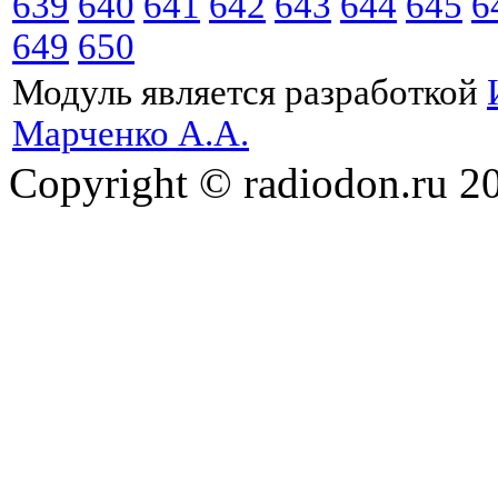
639
640
641
642
643
644
645
6
649
650
Модуль является разработкой
Марченко А.А.
Copyright © radiodon.ru 2