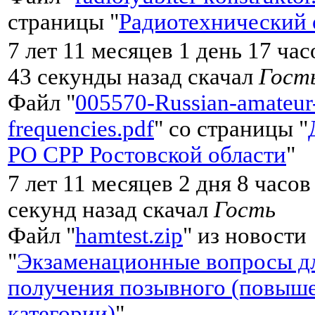
страницы "
Радиотехнический 
7 лет 11 месяцев 1 день 17 ча
43 секунды назад скачал
Гост
Файл "
005570-Russian-amateur
frequencies.pdf
" со страницы "
РО СРР Ростовской области
"
7 лет 11 месяцев 2 дня 8 часов
секунд назад скачал
Гость
Файл "
hamtest.zip
" из новости
"
Экзаменационные вопросы д
получения позывного (повыш
категории)
"