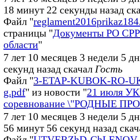
18 минут 22 секунды назад ск
Файл "
reglament2016prikaz184
страницы "
Документы РО СРР
области
"
7 лет 10 месяцев 3 недели 5 дн
секунд назад скачал
Гость
Файл "
3-ETAP-KUBOK-RO-UK
g.pdf
" из новости "
21 июля У
соревнование \"РОДНЫЕ ПР
7 лет 10 месяцев 3 недели 5 д
56 минут 56 секунд назад ска
Файл "
UTVERZhD-ChLENOV-