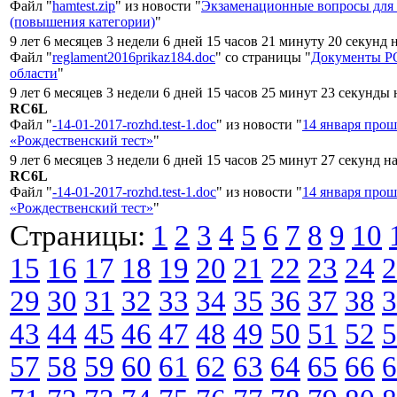
Файл "
hamtest.zip
" из новости "
Экзаменационные вопросы для
(повышения категории)
"
9 лет 6 месяцев 3 недели 6 дней 15 часов 21 минуту 20 секунд 
Файл "
reglament2016prikaz184.doc
" со страницы "
Документы Р
области
"
9 лет 6 месяцев 3 недели 6 дней 15 часов 25 минут 23 секунды 
RC6L
Файл "
-14-01-2017-rozhd.test-1.doc
" из новости "
14 января про
«Рождественский тест»
"
9 лет 6 месяцев 3 недели 6 дней 15 часов 25 минут 27 секунд н
RC6L
Файл "
-14-01-2017-rozhd.test-1.doc
" из новости "
14 января про
«Рождественский тест»
"
Страницы:
1
2
3
4
5
6
7
8
9
10
15
16
17
18
19
20
21
22
23
24
2
29
30
31
32
33
34
35
36
37
38
3
43
44
45
46
47
48
49
50
51
52
5
57
58
59
60
61
62
63
64
65
66
6