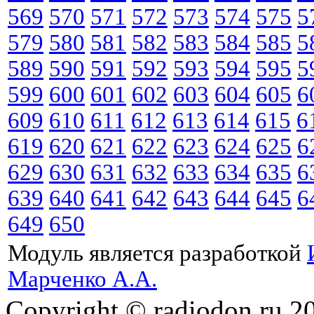
569
570
571
572
573
574
575
5
579
580
581
582
583
584
585
5
589
590
591
592
593
594
595
5
599
600
601
602
603
604
605
6
609
610
611
612
613
614
615
6
619
620
621
622
623
624
625
6
629
630
631
632
633
634
635
6
639
640
641
642
643
644
645
6
649
650
Модуль является разработкой
Марченко А.А.
Copyright © radiodon.ru 2