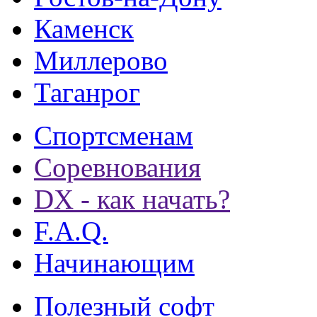
Каменск
Миллерово
Таганрог
Спортсменам
Соревнования
DX - как начать?
F.A.Q.
Начинающим
Полезный софт