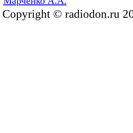
Марченко А.А.
Copyright © radiodon.ru 2