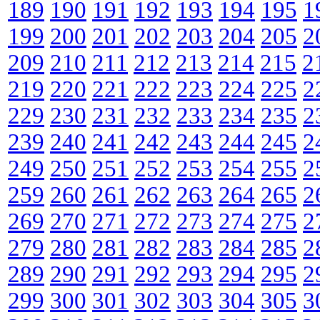
189
190
191
192
193
194
195
1
199
200
201
202
203
204
205
2
209
210
211
212
213
214
215
2
219
220
221
222
223
224
225
2
229
230
231
232
233
234
235
2
239
240
241
242
243
244
245
2
249
250
251
252
253
254
255
2
259
260
261
262
263
264
265
2
269
270
271
272
273
274
275
2
279
280
281
282
283
284
285
2
289
290
291
292
293
294
295
2
299
300
301
302
303
304
305
3