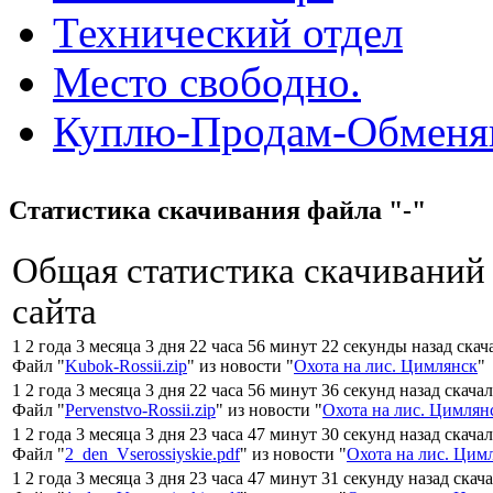
Технический отдел
Место свободно.
Куплю-Продам-Обмен
Статистика скачивания файла "-"
Общая статистика скачиваний
сайта
1 2 года 3 месяца 3 дня 22 часа 56 минут 22 секунды назад ска
Файл "
Kubok-Rossii.zip
" из новости "
Охота на лис. Цимлянск
"
1 2 года 3 месяца 3 дня 22 часа 56 минут 36 секунд назад скача
Файл "
Pervenstvo-Rossii.zip
" из новости "
Охота на лис. Цимлян
1 2 года 3 месяца 3 дня 23 часа 47 минут 30 секунд назад скача
Файл "
2_den_Vserossiyskie.pdf
" из новости "
Охота на лис. Цим
1 2 года 3 месяца 3 дня 23 часа 47 минут 31 секунду назад скач