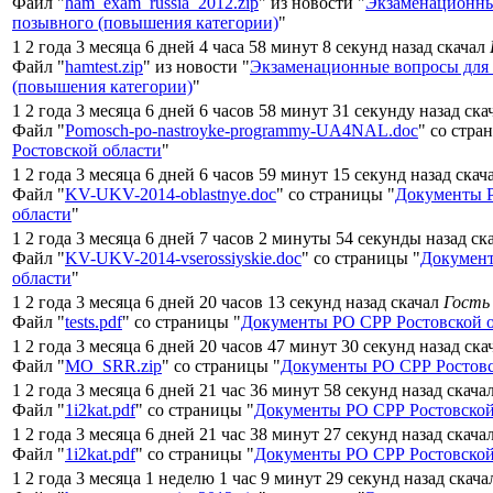
Файл "
ham_exam_russia_2012.zip
" из новости "
Экзаменационны
позывного (повышения категории)
"
1 2 года 3 месяца 6 дней 4 часа 58 минут 8 секунд назад скачал
Файл "
hamtest.zip
" из новости "
Экзаменационные вопросы для
(повышения категории)
"
1 2 года 3 месяца 6 дней 6 часов 58 минут 31 секунду назад ск
Файл "
Pomosch-po-nastroyke-programmy-UA4NAL.doc
" со стра
Ростовской области
"
1 2 года 3 месяца 6 дней 6 часов 59 минут 15 секунд назад скач
Файл "
KV-UKV-2014-oblastnye.doc
" со страницы "
Документы 
области
"
1 2 года 3 месяца 6 дней 7 часов 2 минуты 54 секунды назад ск
Файл "
KV-UKV-2014-vserossiyskie.doc
" со страницы "
Документ
области
"
1 2 года 3 месяца 6 дней 20 часов 13 секунд назад скачал
Гость
Файл "
tests.pdf
" со страницы "
Документы РО СРР Ростовской 
1 2 года 3 месяца 6 дней 20 часов 47 минут 30 секунд назад ск
Файл "
MO_SRR.zip
" со страницы "
Документы РО СРР Ростовс
1 2 года 3 месяца 6 дней 21 час 36 минут 58 секунд назад скача
Файл "
1i2kat.pdf
" со страницы "
Документы РО СРР Ростовской
1 2 года 3 месяца 6 дней 21 час 38 минут 27 секунд назад скача
Файл "
1i2kat.pdf
" со страницы "
Документы РО СРР Ростовской
1 2 года 3 месяца 1 неделю 1 час 9 минут 29 секунд назад скач