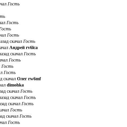
ачал
Гость
сть
ачал
Гость
Гость
ачал
Гость
назад скачал
Гость
качал
Андрей rv6lca
назад скачал
Гость
качал
Гость
л
Гость
ал
Гость
ад скачал
Олег rw6mf
ачал
dimohka
азад скачал
Гость
назад скачал
Гость
азад скачал
Гость
скачал
Гость
зад скачал
Гость
ачал
Гость