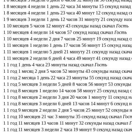
1 8 месяцев 4 недели 1 день 22 часа 34 минуты 15 секунд назад
1 8 месяцев 4 недели 1 день 23 часа 40 минут 12 секунд назад 
1 9 месяцев 3 недели 1 день 12 часов 31 минуту 21 секунду наз
1 10 месяцев 5 часов 12 минут 43 секунды назад скачал
Гость
1 10 месяцев 4 недели 14 часов 57 секунд назад скачал
Гость
1 10 месяцев 4 недели 2 дня 7 часов 25 минут 19 секунд назад 
1 11 месяцев 1 неделю 1 день 17 часов 56 минут 15 секунд наза
1 11 месяцев 1 неделю 5 дней 21 минуту 21 секунду назад скач
1 11 месяцев 2 недели 6 дней 4 часа 49 минут 41 секунду назад
1 1 год 1 день 4 часа 23 минуты назад скачал
Гость
1 1 год 1 месяц 2 дня 5 часов 52 минуты 43 секунды назад скач
1 1 год 2 месяца 1 день 22 часа 23 минуты 55 секунд назад ска
1 1 год 5 месяцев 3 недели 5 дней 8 часов 56 минут 53 секунды
1 1 год 8 месяцев 1 неделю 14 часов 58 минут 25 секунд назад 
1 1 год 8 месяцев 2 недели 3 дня 20 часов 1 минуту 11 секунд н
1 1 год 8 месяцев 3 недели 6 дней 13 часов 14 минут 6 секунд 
1 1 год 9 месяцев 2 недели 2 дня 5 часов 25 минут 52 секунды 
1 1 год 10 месяцев 21 час 3 минуты 35 секунд назад скачал
Гос
1 1 год 11 месяцев 13 часов 11 минут 32 секунды назад скачал
Г
1 1 год 11 месяцев 3 недели 2 часа 19 минут 9 секунд назад ска