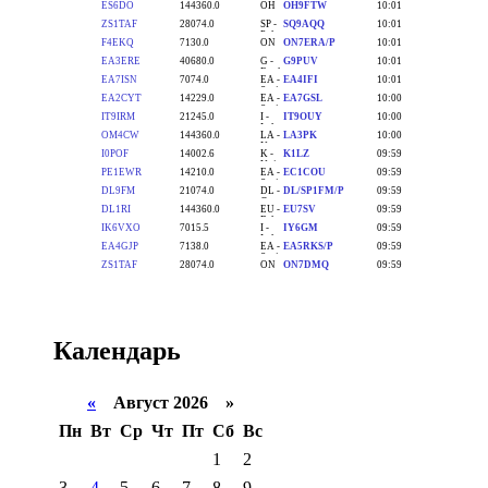
Календарь
«
Август 2026 »
Пн
Вт
Ср
Чт
Пт
Сб
Вс
1
2
3
4
5
6
7
8
9