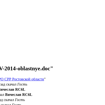
2014-oblastnye.doc"
О СРР Ростовской области
"
азад скачал
Гость
Вячеслав RC6L
ачал
Вячеслав RC6L
зад скачал
Гость
д скачал
Гость