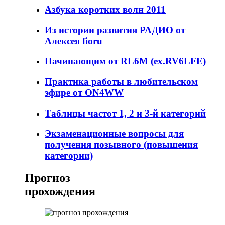
Азбука коротких волн 2011
Из истории развития РАДИО от
Алексея fioru
Начинающим от RL6M (ex.RV6LFE)
Практика работы в любительском
эфире от ON4WW
Таблицы частот 1, 2 и 3-й категорий
Экзаменационные вопросы для
получения позывного (повышения
категории)
Прогноз
прохождения