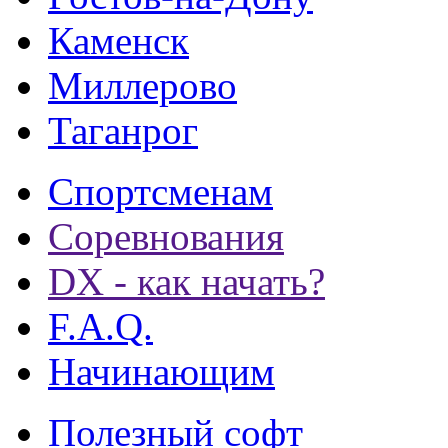
Каменск
Миллерово
Таганрог
Спортсменам
Соревнования
DX - как начать?
F.A.Q.
Начинающим
Полезный софт