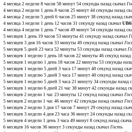
4 месяца 2 недели 8 часов 58 минут 54 секунды назад скачал
Го
4 месяца 2 недели 1 день 8 часов 25 минут 44 секунды назад с
4 месяца 2 недели 5 дней 6 часов 25 минут 38 секунд назад ска
4 месяца 3 недели 1 день 12 часов 31 секунду назад скачал
UB6
4 месяца 4 недели 1 день 7 часов 49 минут 54 секунды назад с
5 месяцев 1 день 19 часов 53 минуты 41 секунду назад скачал
Г
5 месяцев 3 дня 16 часов 33 минуты 49 секунд назад скачал
Гос
5 месяцев 5 дней 23 часа 52 минуты 53 секунды назад скачал
Г
5 месяцев 1 неделю 1 день 18 часов 22 минуты 46 секунд назад
5 месяцев 1 неделю 1 день 18 часов 22 минуты 53 секунды наз
5 месяцев 1 неделю 5 дней 3 часа 17 минут 40 секунд назад ск
5 месяцев 1 неделю 5 дней 3 часа 17 минут 40 секунд назад ск
5 месяцев 1 неделю 5 дней 3 часа 21 минуту 34 секунды назад 
5 месяцев 1 неделю 6 дней 21 час 38 минут 42 секунды назад с
5 месяцев 2 недели 1 час 23 минуты 12 секунд назад скачал
Гос
5 месяцев 2 недели 1 час 46 минут 42 секунды назад скачал
Гос
5 месяцев 2 недели 3 дня 17 часов 7 минут 29 секунд назад ска
5 месяцев 3 недели 4 дня 23 часа 36 минут 24 секунды назад с
5 месяцев 4 недели 1 день 3 часа 49 минут 8 секунд назад скач
6 месяцев 16 часов 36 минут 3 секунды назад скачал
Гость