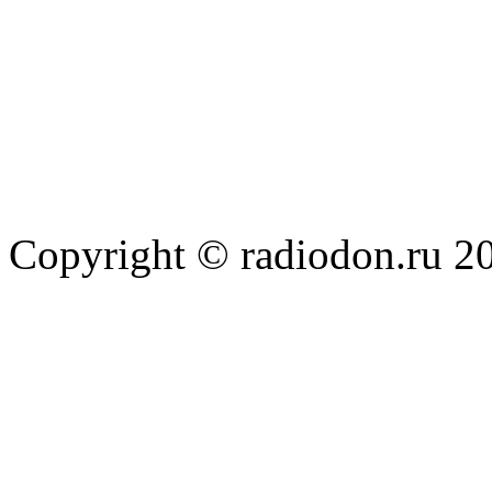
Copyright © radiodon.ru 2