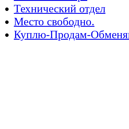
Технический отдел
Место свободно.
Куплю-Продам-Обмен