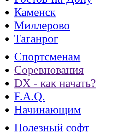
Каменск
Миллерово
Таганрог
Спортсменам
Соревнования
DX - как начать?
F.A.Q.
Начинающим
Полезный софт