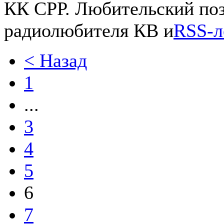
КК СРР. Любительский по
радиолюбителя КВ и
RSS-л
< Назад
1
...
3
4
5
6
7