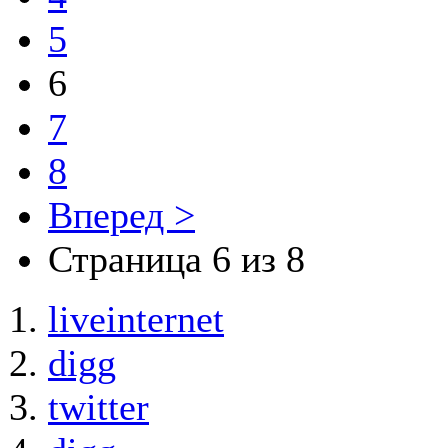
5
6
7
8
Вперед >
Страница 6 из 8
liveinternet
digg
twitter