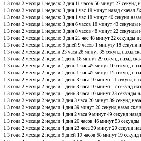
1 3 года 2 месяца 1 неделю 2 дня 11 часов 56 минут 27 секунд 
1 3 года 2 месяца 1 неделю 3 дня 1 час 18 минут назад скачал
Г
1 3 года 2 месяца 1 неделю 3 дня 1 час 18 минут 40 секунд наза
1 3 года 2 месяца 1 неделю 3 дня 6 часов 18 минут 43 секунды 
1 3 года 2 месяца 1 неделю 3 дня 8 часов 48 минут 22 секунды 
1 3 года 2 месяца 1 неделю 3 дня 21 час 48 минут 22 секунды н
1 3 года 2 месяца 1 неделю 5 дней 9 часов 1 минуту 18 секунд 
1 3 года 2 месяца 2 недели 23 часа 28 минут 35 секунд назад ск
1 3 года 2 месяца 2 недели 1 день 18 минут 29 секунд назад ск
1 3 года 2 месяца 2 недели 1 день 1 час 45 минут 10 секунд наз
1 3 года 2 месяца 2 недели 1 день 1 час 45 минут 15 секунд наз
1 3 года 2 месяца 2 недели 1 день 3 часа 10 минут 11 секунд на
1 3 года 2 месяца 2 недели 1 день 3 часа 10 минут 17 секунд на
1 3 года 2 месяца 2 недели 1 день 3 часа 10 минут 23 секунды 
1 3 года 2 месяца 2 недели 2 дня 3 часа 26 минут 39 секунд наз
1 3 года 2 месяца 2 недели 4 дня 39 минут 26 секунд назад ска
1 3 года 2 месяца 2 недели 4 дня 2 часа 9 минут 49 секунд наза
1 3 года 2 месяца 2 недели 4 дня 20 часов 46 минут 53 секунды
1 3 года 2 месяца 2 недели 4 дня 23 часа 39 минут 29 секунд на
1 3 года 2 месяца 2 недели 5 дней 19 часов 58 минут 19 секунд