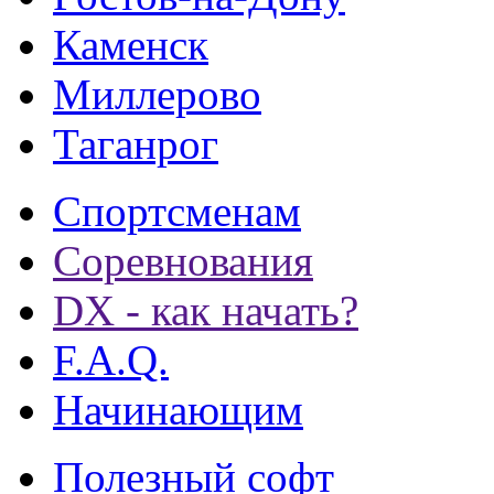
Каменск
Миллерово
Таганрог
Спортсменам
Соревнования
DX - как начать?
F.A.Q.
Начинающим
Полезный софт