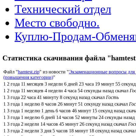
Технический отдел
Место свободно.
Куплю-Продам-Обмен
Статистика скачивания файла "hamtest
Файл "
hamtest.zip
" из новости "
Экзаменационные вопросы для
(повышения категории)
"
1 2 года 11 месяцев 3 недели 6 дней 23 часа 19 минут 55 секун
1 2 года 11 месяцев 4 недели 4 часа 54 секунды назад скачал
Го
1 3 года 22 часа 41 минуту 8 секунд назад скачал
Гость
1 3 года 1 неделю 8 часов 26 минут 51 секунду назад скачал
Го
1 3 года 1 неделю 1 день 6 часов 46 минут 15 секунд назад ска
1 3 года 1 неделю 6 дней 14 часов 52 минуты 24 секунды назад
1 3 года 2 недели 14 часов 45 минут 26 секунд назад скачал
Гос
1 3 года 2 недели 3 дня 5 часов 18 минут 18 секунд назад скача