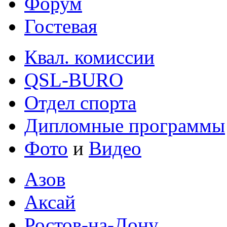
Форум
Гостевая
Квал. комиссии
QSL-BURO
Отдел спорта
Дипломные программы
Фото
и
Видео
Азов
Аксай
Ростов-на-Дону