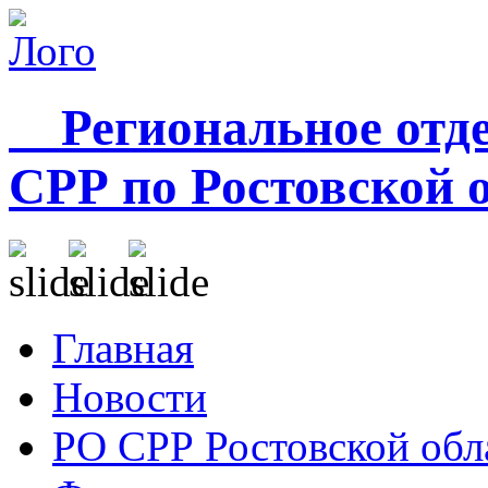
Региональное отде
СРР по Ростовской 
Главная
Новости
РО СРР Ростовской обл