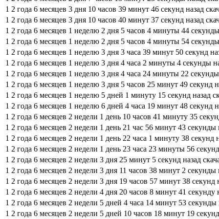
1 2 года 6 месяцев 3 дня 10 часов 39 минут 46 секунд назад ска
1 2 года 6 месяцев 3 дня 10 часов 40 минут 37 секунд назад ска
1 2 года 6 месяцев 1 неделю 2 дня 5 часов 4 минуты 44 секунд
1 2 года 6 месяцев 1 неделю 2 дня 5 часов 4 минуты 54 секунд
1 2 года 6 месяцев 1 неделю 3 дня 3 часа 39 минут 50 секунд н
1 2 года 6 месяцев 1 неделю 3 дня 4 часа 2 минуты 4 секунды н
1 2 года 6 месяцев 1 неделю 3 дня 4 часа 24 минуты 22 секунды
1 2 года 6 месяцев 1 неделю 3 дня 5 часов 25 минут 49 секунд 
1 2 года 6 месяцев 1 неделю 5 дней 1 минуту 15 секунд назад с
1 2 года 6 месяцев 1 неделю 6 дней 4 часа 19 минут 48 секунд 
1 2 года 6 месяцев 2 недели 1 день 10 часов 41 минуту 35 секу
1 2 года 6 месяцев 2 недели 1 день 21 час 56 минут 43 секунды
1 2 года 6 месяцев 2 недели 1 день 22 часа 1 минуту 38 секунд 
1 2 года 6 месяцев 2 недели 1 день 23 часа 23 минуты 56 секун
1 2 года 6 месяцев 2 недели 3 дня 25 минут 5 секунд назад ска
1 2 года 6 месяцев 2 недели 3 дня 11 часов 38 минут 2 секунды
1 2 года 6 месяцев 2 недели 3 дня 19 часов 57 минут 38 секунд
1 2 года 6 месяцев 2 недели 4 дня 20 часов 8 минут 41 секунду
1 2 года 6 месяцев 2 недели 5 дней 4 часа 14 минут 53 секунды
1 2 года 6 месяцев 2 недели 5 дней 10 часов 18 минут 19 секун