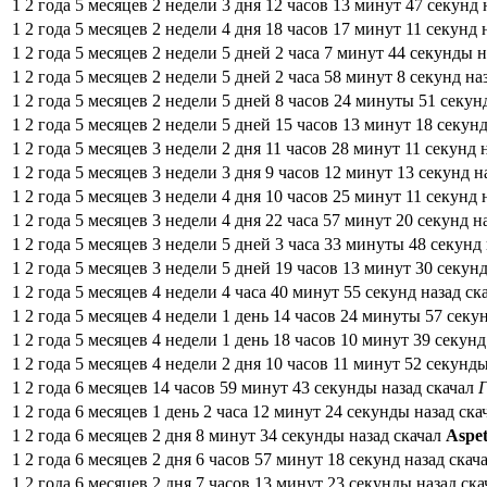
1 2 года 5 месяцев 2 недели 3 дня 12 часов 13 минут 47 секунд
1 2 года 5 месяцев 2 недели 4 дня 18 часов 17 минут 11 секунд 
1 2 года 5 месяцев 2 недели 5 дней 2 часа 7 минут 44 секунды 
1 2 года 5 месяцев 2 недели 5 дней 2 часа 58 минут 8 секунд на
1 2 года 5 месяцев 2 недели 5 дней 8 часов 24 минуты 51 секун
1 2 года 5 месяцев 2 недели 5 дней 15 часов 13 минут 18 секун
1 2 года 5 месяцев 3 недели 2 дня 11 часов 28 минут 11 секунд 
1 2 года 5 месяцев 3 недели 3 дня 9 часов 12 минут 13 секунд н
1 2 года 5 месяцев 3 недели 4 дня 10 часов 25 минут 11 секунд 
1 2 года 5 месяцев 3 недели 4 дня 22 часа 57 минут 20 секунд н
1 2 года 5 месяцев 3 недели 5 дней 3 часа 33 минуты 48 секунд
1 2 года 5 месяцев 3 недели 5 дней 19 часов 13 минут 30 секун
1 2 года 5 месяцев 4 недели 4 часа 40 минут 55 секунд назад ск
1 2 года 5 месяцев 4 недели 1 день 14 часов 24 минуты 57 секу
1 2 года 5 месяцев 4 недели 1 день 18 часов 10 минут 39 секун
1 2 года 5 месяцев 4 недели 2 дня 10 часов 11 минут 52 секунд
1 2 года 6 месяцев 14 часов 59 минут 43 секунды назад скачал
1 2 года 6 месяцев 1 день 2 часа 12 минут 24 секунды назад ск
1 2 года 6 месяцев 2 дня 8 минут 34 секунды назад скачал
Aspe
1 2 года 6 месяцев 2 дня 6 часов 57 минут 18 секунд назад скач
1 2 года 6 месяцев 2 дня 7 часов 13 минут 23 секунды назад ск