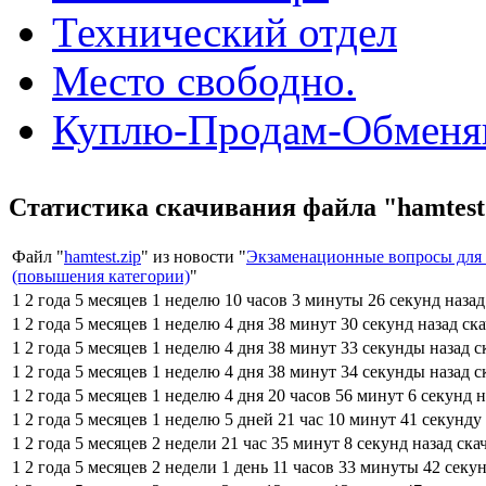
Технический отдел
Место свободно.
Куплю-Продам-Обмен
Статистика скачивания файла "hamtest
Файл "
hamtest.zip
" из новости "
Экзаменационные вопросы для
(повышения категории)
"
1 2 года 5 месяцев 1 неделю 10 часов 3 минуты 26 секунд наза
1 2 года 5 месяцев 1 неделю 4 дня 38 минут 30 секунд назад ск
1 2 года 5 месяцев 1 неделю 4 дня 38 минут 33 секунды назад 
1 2 года 5 месяцев 1 неделю 4 дня 38 минут 34 секунды назад 
1 2 года 5 месяцев 1 неделю 4 дня 20 часов 56 минут 6 секунд 
1 2 года 5 месяцев 1 неделю 5 дней 21 час 10 минут 41 секунду
1 2 года 5 месяцев 2 недели 21 час 35 минут 8 секунд назад ска
1 2 года 5 месяцев 2 недели 1 день 11 часов 33 минуты 42 секу