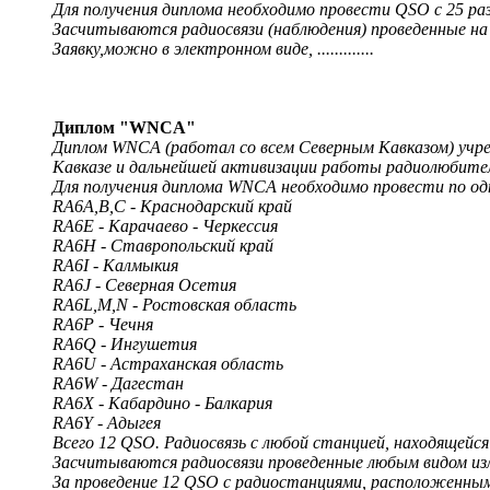
Для получения диплома необходимо провести QSO с 25 ра
Засчитываются радиосвязи (наблюдения) проведенные на 
Заявку,можно в электронном виде, .............
Диплом "WNCA"
Диплом WNCA (работал со всем Северным Кавказом) учр
Кавказе и дальнейшей активизации работы радиолюбителе
Для получения диплома WNCA необходимо провести по од
RA6A,B,C - Краснодарский край
RA6E - Карачаево - Черкессия
RA6H - Ставропольский край
RA6I - Калмыкия
RA6J - Северная Осетия
RA6L,M,N - Ростовская область
RA6P - Чечня
RA6Q - Ингушетия
RA6U - Астраханская область
RA6W - Дагестан
RA6X - Кабардино - Балкария
RA6Y - Адыгея
Всего 12 QSO. Радиосвязь с любой станцией, находящейс
Засчитываются радиосвязи проведенные любым видом излу
За проведение 12 QSO с радиостанциями, расположенными