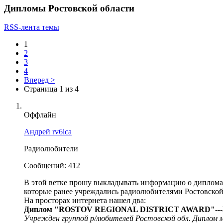
Дипломы Ростовской области
RSS-лента темы
1
2
3
4
Вперед >
Страница 1 из 4
Оффлайн
Андрей rv6lca
Радиолюбители
Сообщений: 412
В этой ветке прошу выкладывать информацию о дипломах
которые ранее учреждались радиолюбителями Ростовской
На просторах интернета нашел два:
Диплом "ROSTOV REGIONAL DISTRICT AWARD"--
Учрежден группой р/любителей Ростовской обл. Диплом 