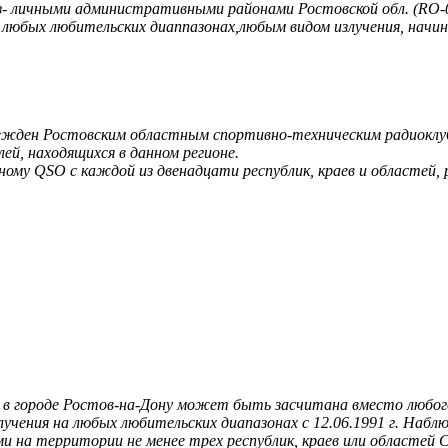
з- личными административными районами Ростовской обл. (RO-0
любых любительских диаппазонах,любым видом излучения, начина
ежден Ростовским областным спортивно-техническим радиоклуб
й, находящихся в данном регионе.
ному QSO с каждой из двенадцати республик, краев и областей,
я в городе Ростов-на-Дону может быть засчитана вместо любого
чения на любых любительских диапазонах с 12.06.1991 г. Наблю
 на территории не менее трех республик, краев или областей 