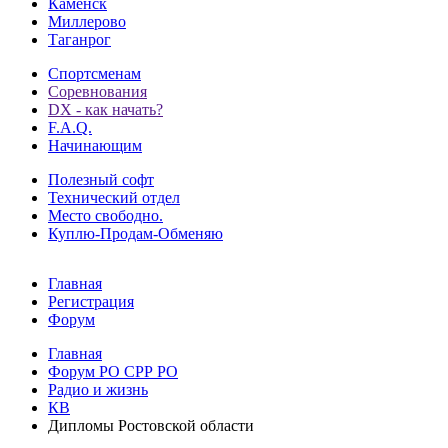
Каменск
Миллерово
Таганрог
Спортсменам
Соревнования
DX - как начать?
F.A.Q.
Начинающим
Полезный софт
Технический отдел
Место свободно.
Куплю-Продам-Обменяю
Главная
Регистрация
Форум
Главная
Форум РО СРР РО
Радио и жизнь
КВ
Дипломы Ростовской области