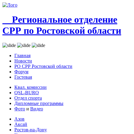
Региональное отделение
СРР по Ростовской области
Главная
Новости
РО СРР Ростовской области
Форум
Гостевая
Квал. комиссии
QSL-BURO
Отдел спорта
Дипломные программы
Фото
и
Видео
Азов
Аксай
Ростов-на-Дону