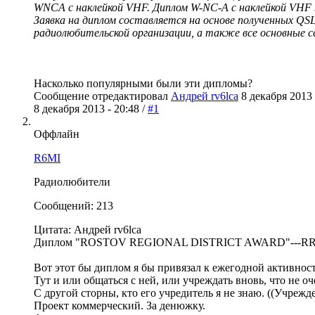
WNCA с наклейкой VHF. Диплом W-NC-A с наклейкой VHF
Заявка на диплом составляется на основе полученных Q
радиолюбительской организации, а также все основные с
Насколько популярными были эти дипломы?
Сообщение отредактировал
Андрей rv6lca
8 декабря 2013 
8 декабря 2013 - 20:48 /
#1
Оффлайн
R6MI
Радиолюбители
Сообщений: 213
Цитата: Андрей rv6lca
Диплом "ROSTOV REGIONAL DISTRICT AWARD"---R
Вот этот бы диплом я бы привязал к ежегодной активнос
Тут и или общаться с ней, или учреждать вновь, что не оч
С другой сторны, кто его учредитель я не знаю. ((Учрежд
Проект коммерческий. За денюжку.