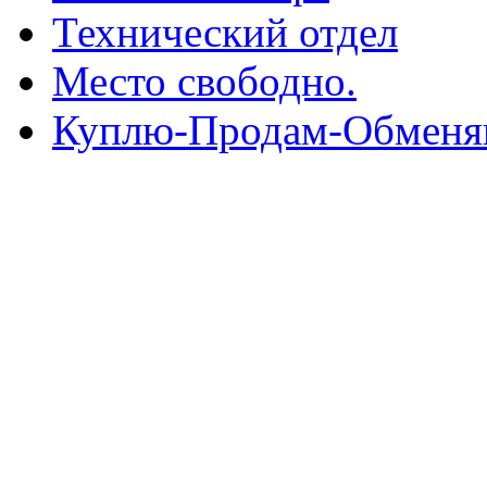
Технический отдел
Место свободно.
Куплю-Продам-Обмен