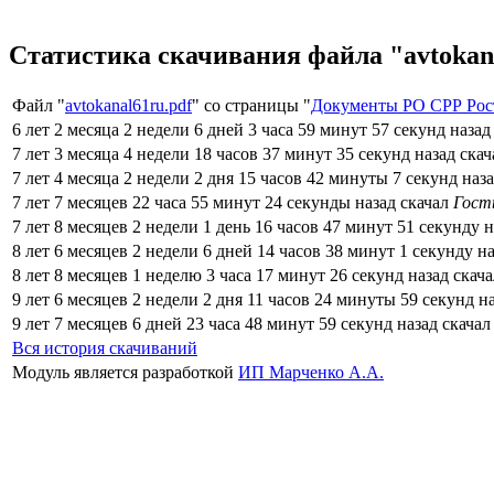
Статистика скачивания файла "avtokan
Файл "
avtokanal61ru.pdf
" со страницы "
Документы РО СРР Рос
6 лет 2 месяца 2 недели 6 дней 3 часа 59 минут 57 секунд назад
7 лет 3 месяца 4 недели 18 часов 37 минут 35 секунд назад ска
7 лет 4 месяца 2 недели 2 дня 15 часов 42 минуты 7 секунд наз
7 лет 7 месяцев 22 часа 55 минут 24 секунды назад скачал
Гост
7 лет 8 месяцев 2 недели 1 день 16 часов 47 минут 51 секунду 
8 лет 6 месяцев 2 недели 6 дней 14 часов 38 минут 1 секунду н
8 лет 8 месяцев 1 неделю 3 часа 17 минут 26 секунд назад скач
9 лет 6 месяцев 2 недели 2 дня 11 часов 24 минуты 59 секунд н
9 лет 7 месяцев 6 дней 23 часа 48 минут 59 секунд назад скача
Вся история скачиваний
Модуль является разработкой
ИП Марченко А.А.