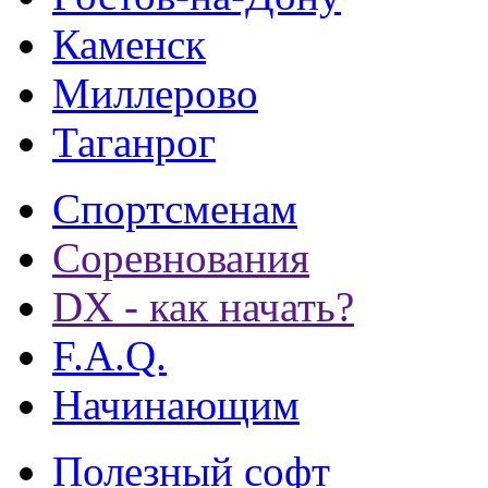
Каменск
Миллерово
Таганрог
Спортсменам
Соревнования
DX - как начать?
F.A.Q.
Начинающим
Полезный софт