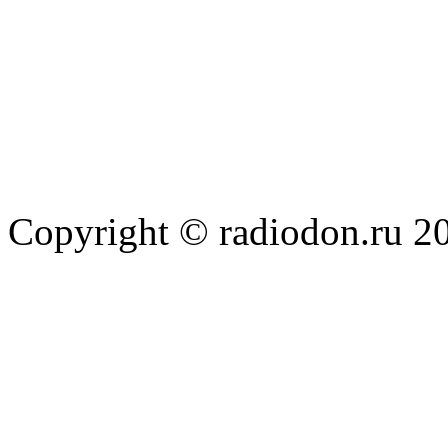
Copyright © radiodon.ru 2