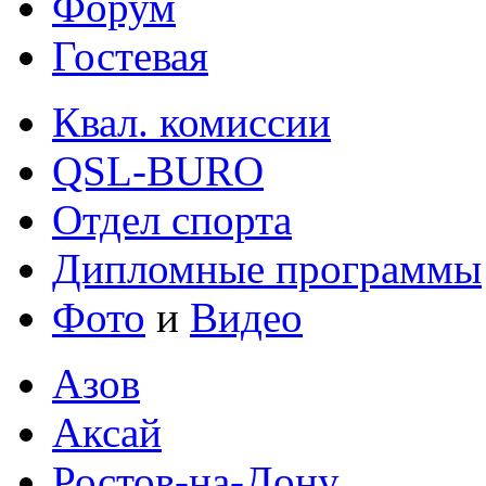
Форум
Гостевая
Квал. комиссии
QSL-BURO
Отдел спорта
Дипломные программы
Фото
и
Видео
Азов
Аксай
Ростов-на-Дону