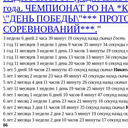
года. ЧЕМПИОНАТ РО НА *К
\"ДЕНЬ ПОБЕДЫ\"*** ПРО
СОРЕВНОВАНИЙ***.
"
3 недели 6 дней 2 часа 39 минут 19 секунд назад скачал
Гость
1 год 11 месяцев 3 недели 1 день 9 часов 35 минут 34 секунды 
1 год 11 месяцев 3 недели 1 день 13 часов 3 минуты 19 секунд 
1 год 11 месяцев 3 недели 1 день 13 часов 13 минут 34 секунды
1 год 11 месяцев 3 недели 1 день 20 часов 30 минут 6 секунд н
5 лет 5 дней 18 часов 23 минуты 45 секунд назад скачал
Никит
5 лет 1 месяц 2 недели 23 часа 49 минут 43 секунды назад скач
5 лет 2 месяца 4 дня 11 часов 21 минуту 26 секунд назад скачал
5 лет 11 месяцев 1 неделю 1 день 19 часов 25 минут 19 секунд 
6 лет 1 месяц 1 неделю 6 дней 10 часов 8 минут 47 секунд наза
6 лет 1 месяц 2 недели 1 день 23 часа 21 минуту 16 секунд наза
6 лет 2 месяца 3 дня 11 часов 18 минут 35 секунд назад скачал
6 лет 2 месяца 3 недели 2 дня 2 часа 5 минут 19 секунд назад с
6 лет 2 месяца 3 недели 2 дня 10 часов 23 минуты 17 секунд на
86