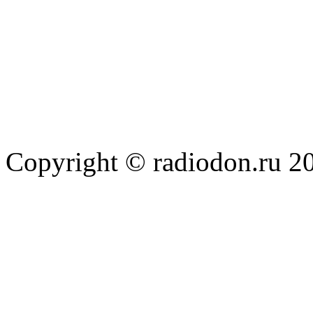
Copyright © radiodon.ru 2