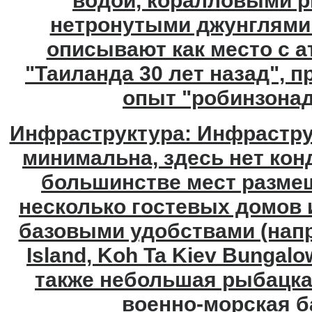
водой, коралловыми 
нетронутыми джунглями.
описывают как место с 
"Таиланда 30 лет назад", 
опыт "робинзона
Инфраструктура: Инфрастру
минимальна, здесь нет кон
большинстве мест размещ
несколько гостевых домов 
базовыми удобствами (напр
Island, Koh Ta Kiev Bungalow
также небольшая рыбацка
военно-морская б