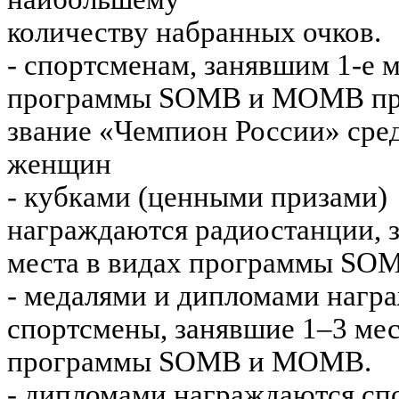
количеству набранных очков.
- спортсменам, занявшим 1-е м
программы SOМB и MOМВ при
звание «Чемпион России» сре
женщин
- кубками (ценными призами)
награждаются радиостанции, 
места в видах программы S
- медалями и дипломами нагр
спортсмены, занявшие 1–3 мес
программы SOМB и MOМВ.
- дипломами награждаются сп