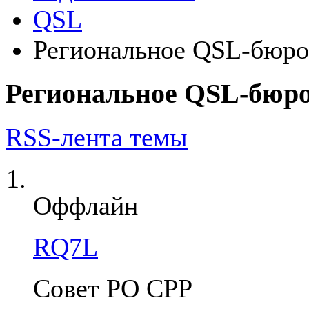
QSL
Региональное QSL-бюро 
Региональное QSL-бюро
RSS-лента темы
Оффлайн
RQ7L
Совет РО СРР