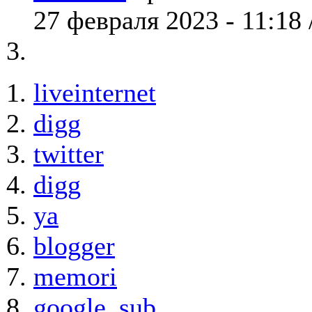
27 февраля 2023 - 11:18 
liveinternet
digg
twitter
digg
ya
blogger
memori
google_sub