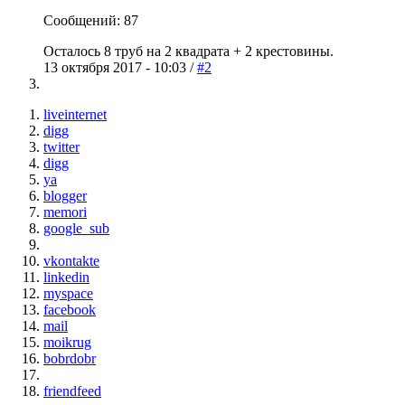
Сообщений: 87
Осталось 8 труб на 2 квадрата + 2 крестовины.
13 октября 2017 - 10:03 /
#2
liveinternet
digg
twitter
digg
ya
blogger
memori
google_sub
vkontakte
linkedin
myspace
facebook
mail
moikrug
bobrdobr
friendfeed