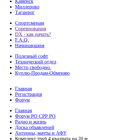
Каменск
Миллерово
Таганрог
Спортсменам
Соревнования
DX - как начать?
F.A.Q.
Начинающим
Полезный софт
Технический отдел
Место свободно.
Куплю-Продам-Обменяю
Главная
Регистрация
Форум
Главная
Форум РО СРР РО
Радио и жизнь
Доска объявлений
Антенны, мачты и АФУ
Комплект труб 4 квадрата на 20 м