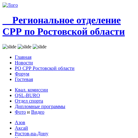
Региональное отделение
СРР по Ростовской области
Главная
Новости
РО СРР Ростовской области
Форум
Гостевая
Квал. комиссии
QSL-BURO
Отдел спорта
Дипломные программы
Фото
и
Видео
Азов
Аксай
Ростов-на-Дону