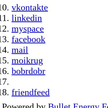
vkontakte
linkedin
myspace
facebook
mail
moikrug
bobrdobr
friendfeed
Powered by
Bullet Energy 